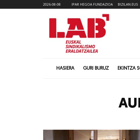
2026-08-08
IPAR HEGOA FUNDAZIOA
BIZILAN.EUS
HASIERA
GURI BURUZ
EKINTZA 
AU