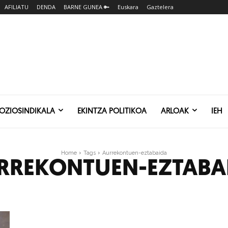
AFILIATU
DENDA
BARNE GUNEA 🔑
Euskara
Gaztelera
SOZIOSINDIKALA
EKINTZA POLITIKOA
ARLOAK
IEH
Home
Tags
Aurrekontuen-eztabaida
RREKONTUEN-EZTABA