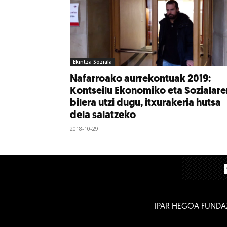
Ekintza Soziala
Nafarroako aurrekontuak 2019:
Kontseilu Ekonomiko eta Sozialare
bilera utzi dugu, itxurakeria hutsa
dela salatzeko
2018-10-29
IPAR HEGOA FUNDA