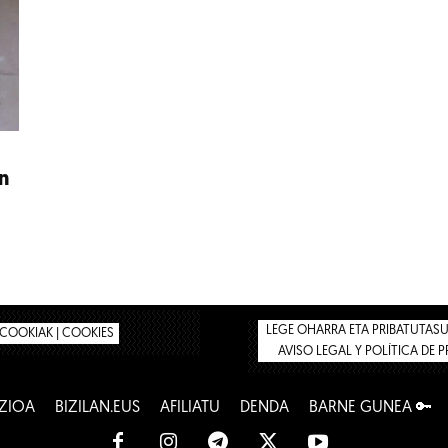
n
LEGE OHARRA ETA PRIBATUTASUN
COOKIAK | COOKIES
AVISO LEGAL Y POLÍTICA DE 
ZIOA
BIZILAN.EUS
AFILIATU
DENDA
BARNE GUNEA 🔑