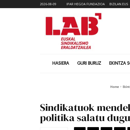
2026-08-09
IPAR HEGOA FUNDAZIOA
BIZILAN.EUS
HASIERA
GURI BURUZ
EKINTZA 
Home
Ekint
Sindikatuok mendek
politika salatu dugu