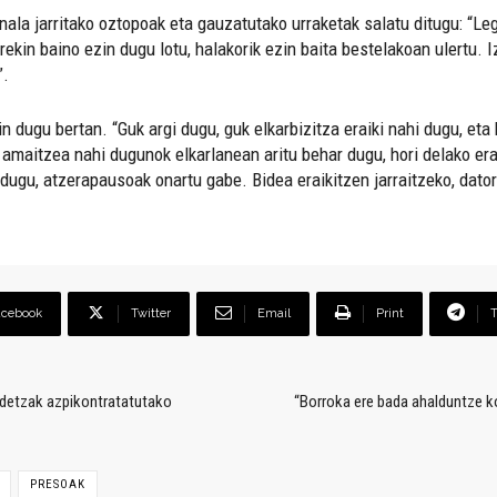
ala jarritako oztopoak eta gauzatutako urraketak salatu ditugu: “Leg
rekin baino ezin dugu lotu, halakorik ezin baita bestelakoan ulertu.
”.
n dugu bertan. “Guk argi dugu, guk elkarbizitza eraiki nahi dugu, eta
amaitzea nahi dugunok elkarlanean aritu behar dugu, hori delako era
hi dugu, atzerapausoak onartu gabe. Bidea eraikitzen jarraitzeko, dato
acebook
Twitter
Email
Print
idetzak azpikontratatutako
“Borroka ere bada ahalduntze 
PRESOAK