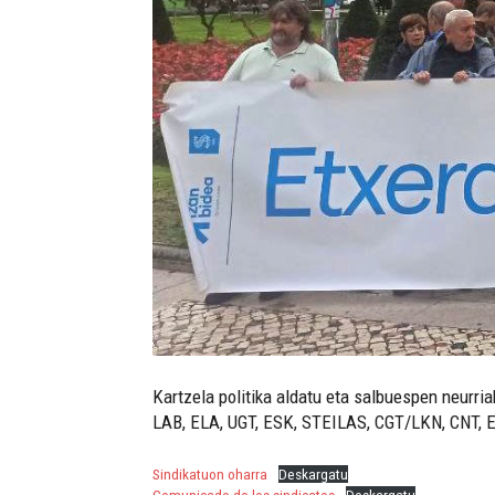
Kartzela politika aldatu eta salbuespen neurri
LAB, ELA, UGT, ESK, STEILAS, CGT/LKN, CNT, EH
Sindikatuon oharra
Deskargatu