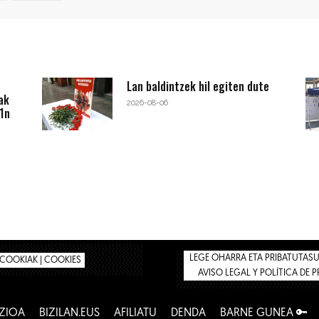
Lan baldintzek hil egiten dute
ak
2026-08-06
1n
LEGE OHARRA ETA PRIBATUTASUN
COOKIAK | COOKIES
AVISO LEGAL Y POLÍTICA DE 
ZIOA
BIZILAN.EUS
AFILIATU
DENDA
BARNE GUNEA 🔑