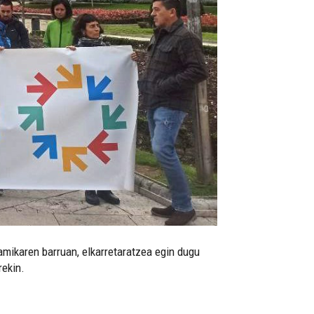
amikaren barruan, elkarretaratzea egin dugu
rekin.