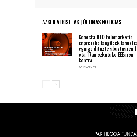
AZKEN ALBISTEAK | ÚLTIMAS NOTICIAS
Konecta BTO telemarketin
enpresako langileek lanuzte
egingo dituzte abuztuaren 1
eta 17an ezkutuko EEEaren
kontra
2026-08-07
IPAR HEGOA FUNDA