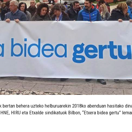
ak bertan behera uzteko helburuarekin 2018ko abenduan hasitako din
NE, HIRU eta Etxalde sindikatuok Bilbon, “Etxera bidea gertu” lema