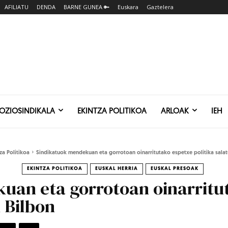
AFILIATU
DENDA
BARNE GUNEA 🔑
Euskara
Gaztelera
SOZIOSINDIKALA
EKINTZA POLITIKOA
ARLOAK
IEH
za Politikoa
Sindikatuok mendekuan eta gorrotoan oinarritutako espetxe politika sala
EKINTZA POLITIKOA
EUSKAL HERRIA
EUSKAL PRESOAK
uan eta gorrotoan oinarritu
 Bilbon