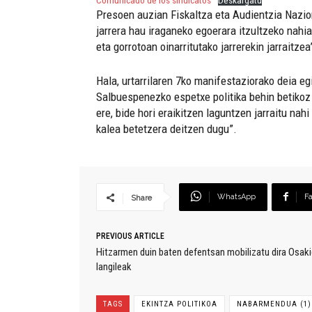
Comunicado de los sindicatos
Deskargatu
Presoen auzian Fiskaltza eta Audientzia Nazion
jarrera hau iraganeko egoerara itzultzeko nahia
eta gorrotoan oinarritutako jarrerekin jarraitzea
Hala, urtarrilaren 7ko manifestaziorako deia egi
Salbuespenezko espetxe politika behin betikoz 
ere, bide hori eraikitzen laguntzen jarraitu na
kalea betetzera deitzen dugu”.
WhatsApp
F
Share
PREVIOUS ARTICLE
Hitzarmen duin baten defentsan mobilizatu dira Osak
langileak
TAGS
EKINTZA POLITIKOA
NABARMENDUA (1)