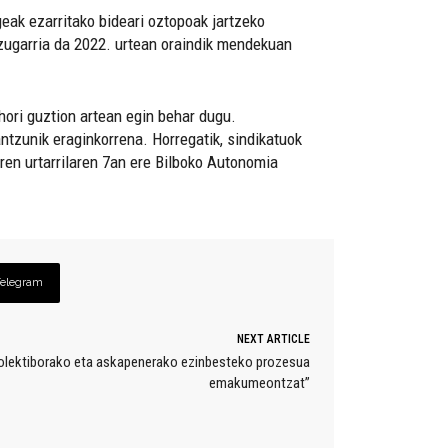
eak ezarritako bideari oztopoak jartzeko
 Izugarria da 2022. urtean oraindik mendekuan
 hori guztion artean egin behar dugu.
ntzunik eraginkorrena. Horregatik, sindikatuok
rren urtarrilaren 7an ere Bilboko Autonomia
Telegram
NEXT ARTICLE
kolektiborako eta askapenerako ezinbesteko prozesua
emakumeontzat”