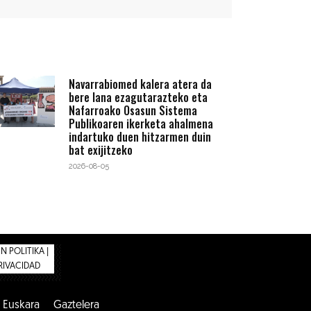
Navarrabiomed kalera atera da
bere lana ezagutarazteko eta
Nafarroako Osasun Sistema
Publikoaren ikerketa ahalmena
indartuko duen hitzarmen duin
bat exijitzeko
2026-08-05
 POLITIKA |
PRIVACIDAD
Euskara
Gaztelera