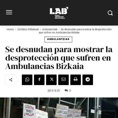
Home
Zerbitzu Pribatuak
Anbulantziak
Se desnudan para mostrar la desprotección
que sufren en Ambulancias Bizkaia
ANBULANTZIAK
Se desnudan para mostrar la
desprotección que sufren en
Ambulancias Bizkaia
2013-10-29
0