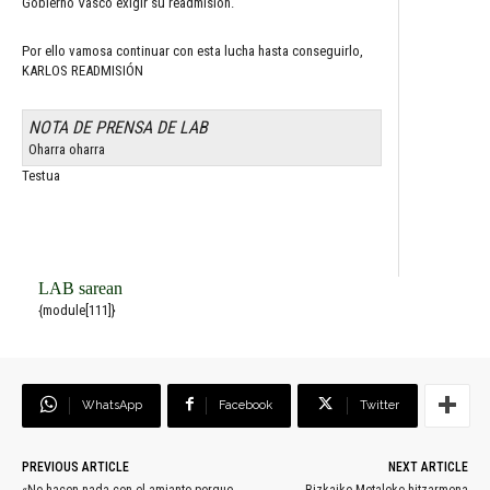
Gobierno Vasco exigir su readmisión.
Por ello vamosa continuar con esta lucha hasta conseguirlo,
KARLOS READMISIÓN
NOTA DE PRENSA DE LAB
Oharra oharra
Testua
LAB sarean
{module[111]}
WhatsApp
Facebook
Twitter
PREVIOUS ARTICLE
NEXT ARTICLE
«No hacen nada con el amianto porque
Bizkaiko Metaleko hitzarmena