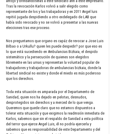
antojo y brindandoselas a este sindicato afin a este empresario.
Tras la revocación Karlos volvió a salir elegido como
representante de los y las trabajadoras y en 2011 Angel luis
repitió jugada despidiendo a otro exdelegado de LAB que
había sido revocado y no se volvió a presentar a las nuevas
elecciones tras ese proceso.
Nos preguntamos que organo es capáz de revocar a Jose Luis
Bilbao o a Urkullu? quien les puede despedir? por que eso es
lo que está sucediendo en Ambulancias Bizkaia, el despido
sistemático y la persecución de quienes son elegidos
libremente en las urnas y representan la voluntad popular de
trabajadores y trabajadoras de ambulancias bizkaia, donde la
libertad sindical no existe y donde el miedo es más poderoso
que los derechos.
Toda esta situación es amparada por el Departamento de
Sanidad, quien nos ha dejado en pelotas, desnudos,
desprotegidos sin derechos y a merced de lo que venga.
Queremos que quede claro que no estamos dispuestos a
tolerar esta situación y que exigimos la readmsión inmediata de
Karlos, sabemos que sin el respaldo de Sanidad a esta política
del terror que ejerce Angel Luis, él no podría ejercerla y
sabemos que es responsabilidad de este Departamento y del