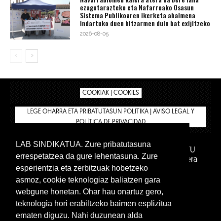
ezagutarazteko eta Nafarroako Osasun
Sistema Publikoaren ikerketa ahalmena
indartuko duen hitzarmen duin bat exijitzeko
2026-08-05
COOKIAK | COOKIES
LEGE OHARRA ETA PRIBATUTASUN POLITIKA | AVISO LEGAL Y
POLÍTICA DE PRIVACIDAD
LAB SINDIKATUA. Zure pribatutasuna
IPAR HEGOA FUNDAZIOA
BIZILAN.EUS
AFILIATU
errespetatzea da gure lehentasuna. Zure
DENDA
BARNE GUNEA 🔑
Euskara
Gaztelera
esperientzia eta zerbitzuak hobetzeko
asmoz, cookie teknologiaz baliatzen gara
webgune honetan. Ohar hau onartuz gero,
teknologia hori erabiltzeko baimen esplizitua
ematen diguzu. Nahi duzunean alda