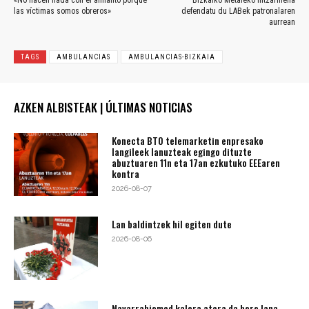
las víctimas somos obreros»
defendatu du LABek patronalaren
aurrean
TAGS
AMBULANCIAS
AMBULANCIAS-BIZKAIA
AZKEN ALBISTEAK | ÚLTIMAS NOTICIAS
Konecta BTO telemarketin enpresako
langileek lanuzteak egingo dituzte
abuztuaren 11n eta 17an ezkutuko EEEaren
kontra
2026-08-07
Lan baldintzek hil egiten dute
2026-08-06
Navarrabiomed kalera atera da bere lana