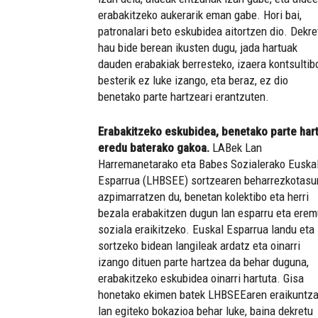
erabakitzeko aukerarik eman gabe. Hori bai,
patronalari beto eskubidea aitortzen dio. Dekre
hau bide berean ikusten dugu, jada hartuak
dauden erabakiak berresteko, izaera kontsultib
besterik ez luke izango, eta beraz, ez dio
benetako parte hartzeari erantzuten.
Erabakitzeko eskubidea, benetako parte har
eredu baterako gakoa.
LABek Lan
Harremanetarako eta Babes Sozialerako Euska
Esparrua (LHBSEE) sortzearen beharrezkotasu
azpimarratzen du, benetan kolektibo eta herri
bezala erabakitzen dugun lan esparru eta ere
soziala eraikitzeko. Euskal Esparrua landu eta
sortzeko bidean langileak ardatz eta oinarri
izango dituen parte hartzea da behar duguna,
erabakitzeko eskubidea oinarri hartuta. Gisa
honetako ekimen batek LHBSEEaren eraikuntz
lan egiteko bokazioa behar luke, baina dekretu