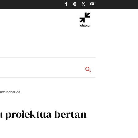
 utzi behar da
tu proiektua bertan