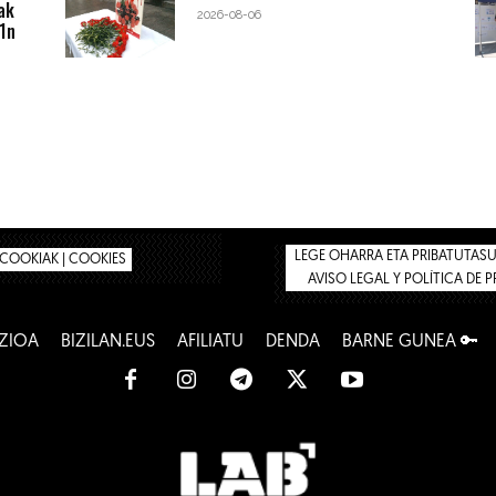
ak
2026-08-06
1n
LEGE OHARRA ETA PRIBATUTASUN
COOKIAK | COOKIES
AVISO LEGAL Y POLÍTICA DE 
ZIOA
BIZILAN.EUS
AFILIATU
DENDA
BARNE GUNEA 🔑