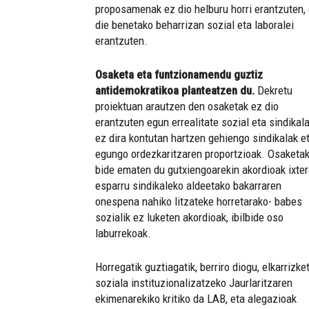
proposamenak ez dio helburu horri erantzuten,
die benetako beharrizan sozial eta laboralei
erantzuten.
Osaketa eta funtzionamendu guztiz
antidemokratikoa planteatzen du.
Dekretu
proiektuan arautzen den osaketak ez dio
erantzuten egun errealitate sozial eta sindikala
ez dira kontutan hartzen gehiengo sindikalak e
egungo ordezkaritzaren proportzioak. Osaketa
bide ematen du gutxiengoarekin akordioak ixter
esparru sindikaleko aldeetako bakarraren
onespena nahiko litzateke horretarako- babes
sozialik ez luketen akordioak, ibilbide oso
laburrekoak.
Horregatik guztiagatik, berriro diogu, elkarrizke
soziala instituzionalizatzeko Jaurlaritzaren
ekimenarekiko kritiko da LAB, eta alegazioak