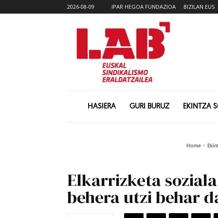
2026-08-09
IPAR HEGOA FUNDAZIOA
BIZILAN.EUS
HASIERA
GURI BURUZ
EKINTZA 
Home
Ekin
Elkarrizketa sozial
behera utzi behar d