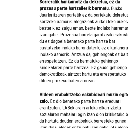
Sorreratik hankamotz da dekretua, ez da
prozesu parte hartzailerik bermatu.
Eusko
Jaurlaritzaren partetik ez da partekatu dekretu
sortzeko asmorik, alegazioak aurkezteko auker
besterik ez zaigu eman, beste inolako harrema
izan gabe. Prozesua horrela garatzeak erakus
du ez dagoela benetako parte hartze bat
sustatzeko inolako borondaterik, ez elkarlaner
inolako asmorik. Antzua da, gehiengoak ez bait
errespetatzen. Ez da bermatuko gehiengo
sindikalaren parte hartzea. Ez gaude gehiengo
demokratikoak aintzat hartu eta errespetatuko
dituen prozesu baten aurrean.
Aldeen erabakitzeko eskubideari muzin egit
zaio.
Ez dio benetako parte hartze ereduari
erantzuten. LABek orain arteko elkarrizketa
sozialaren mahaiari egin izan dion kritiketako 
da hartuta dauden erabakiak berresteko gunea
izan dela, aldeak entzunak izan gabe, eta aldee