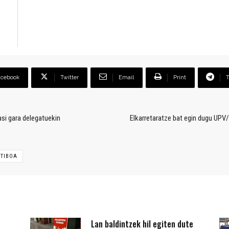
acebook
Twitter
Email
Print
si gara delegatuekin
Elkarretaratze bat egin dugu UPV
KTIBOA
Lan baldintzek hil egiten dute