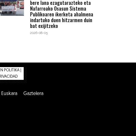
bere lana ezagutarazteko eta
Nafarroako Osasun Sistema
Publikoaren ikerketa ahalmena
indartuko duen hitzarmen duin
bat exijitzeko
2026-08-05
 POLITIKA |
PRIVACIDAD
Euskara
Gaztelera