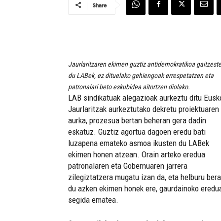
Share
Jaurlaritzaren ekimen guztiz antidemokratikoa gaitzest
du LABek, ez dituelako gehiengoak errespetatzen eta
patronalari beto eskubidea aitortzen diolako.
LAB sindikatuak alegazioak aurkeztu ditu Eusk
Jaurlaritzak aurkeztutako dekretu proiektuaren
aurka, prozesua bertan beheran gera dadin
eskatuz. Guztiz agortua dagoen eredu bati
luzapena emateko asmoa ikusten du LABek
ekimen honen atzean. Orain arteko eredua
patronalaren eta Gobernuaren jarrera
zilegiztatzera mugatu izan da, eta helburu bera
du azken ekimen honek ere, gaurdainoko eredua
segida ematea.