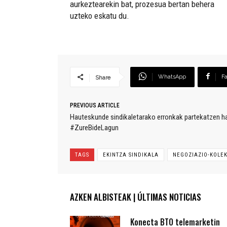
aurkeztearekin bat, prozesua bertan behera
uzteko eskatu du.
WhatsApp
F
Share
PREVIOUS ARTICLE
Hauteskunde sindikaletarako erronkak partekatzen ha
#ZureBideLagun
TAGS
EKINTZA SINDIKALA
NEGOZIAZIO-KOLE
AZKEN ALBISTEAK | ÚLTIMAS NOTICIAS
Konecta BTO telemarketin