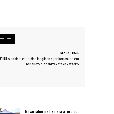
Telegram
NEXT ARTICLE
/EHUko hasiera ekitaldian langileen egonkortasuna eta
beharrezko finantzaketa eskatzeko
Navarrabiomed kalera atera da