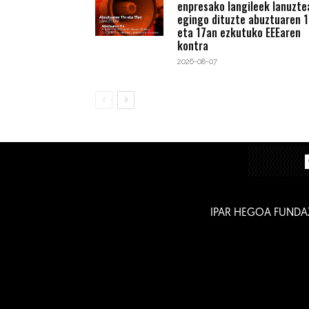
enpresako langileek lanuzte
egingo dituzte abuztuaren 1
eta 17an ezkutuko EEEaren
kontra
2026-08-07
IPAR HEGOA FUNDA