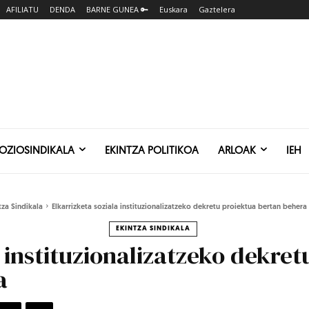
AFILIATU
DENDA
BARNE GUNEA 🔑
Euskara
Gaztelera
SOZIOSINDIKALA
EKINTZA POLITIKOA
ARLOAK
IEH
tza Sindikala
Elkarrizketa soziala instituzionalizatzeko dekretu proiektua bertan behera
EKINTZA SINDIKALA
a instituzionalizatzeko dekre
a