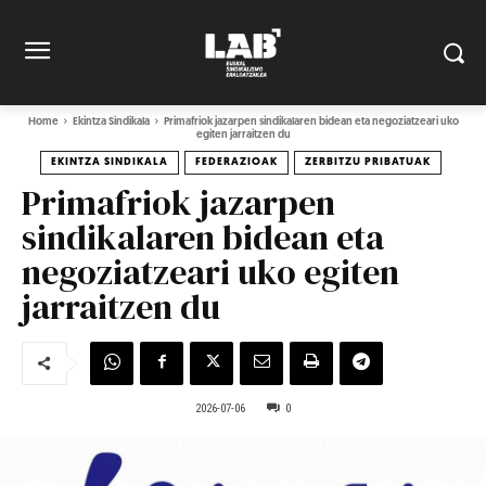
Home
Ekintza Sindikala
Primafriok jazarpen sindikalaren bidean eta negoziatzeari uko
egiten jarraitzen du
EKINTZA SINDIKALA
FEDERAZIOAK
ZERBITZU PRIBATUAK
Primafriok jazarpen
sindikalaren bidean eta
negoziatzeari uko egiten
jarraitzen du
2026-07-06
0