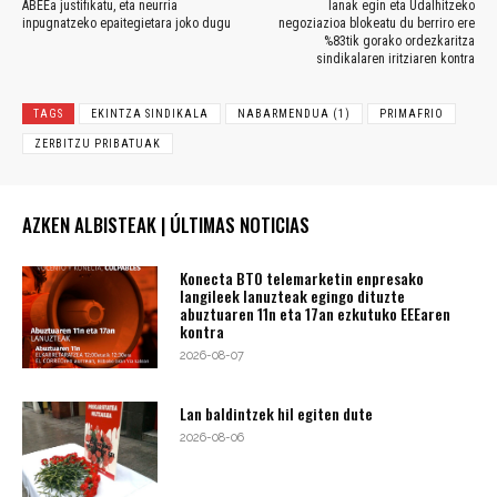
ABEEa justifikatu, eta neurria
lanak egin eta Udalhitzeko
inpugnatzeko epaitegietara joko dugu
negoziazioa blokeatu du berriro ere
%83tik gorako ordezkaritza
sindikalaren iritziaren kontra
TAGS
EKINTZA SINDIKALA
NABARMENDUA (1)
PRIMAFRIO
ZERBITZU PRIBATUAK
AZKEN ALBISTEAK | ÚLTIMAS NOTICIAS
Konecta BTO telemarketin enpresako
langileek lanuzteak egingo dituzte
abuztuaren 11n eta 17an ezkutuko EEEaren
kontra
2026-08-07
Lan baldintzek hil egiten dute
2026-08-06