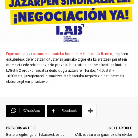
Enpresak gatazkari amaiera emateko borondaterik ez duela ikusita
, langileen
eskubideak defendatzen dituztenen aurkako zigor eta kaleratzeek jarraitzen
dutela eta edozein negoziazio prozesu blokeatuta dagoela kontuan hartuta,
LABetik 2 orduko lanuztea deitu dugu uztailaren 16rako, 14:00etatik
16:00etara, jazarpenarekin amaitzea eta benetako negoziazio bati berehala
ekitea exijitzen jarraitzeko.
WhatsApp
Facebook
PREVIOUS ARTICLE
NEXT ARTICLE
Berretsi egiten gara: Tubacexek ez du
EAJk euskararen gaian ez ditu etxeko