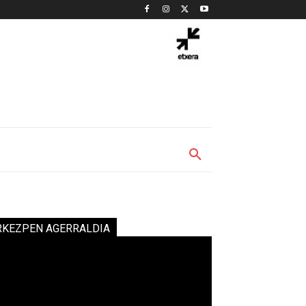
URKEZPEN AGERRALDIA