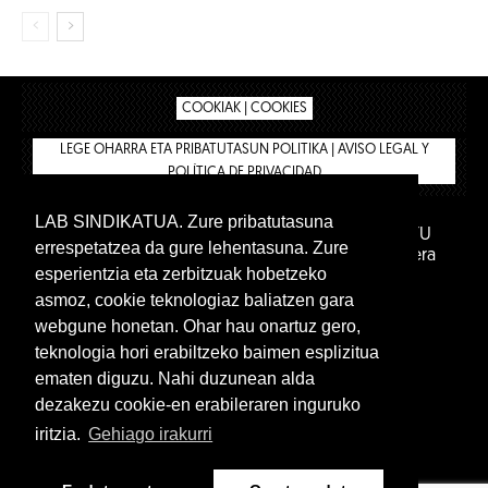
COOKIAK | COOKIES
LEGE OHARRA ETA PRIBATUTASUN POLITIKA | AVISO LEGAL Y
POLÍTICA DE PRIVACIDAD
LAB SINDIKATUA. Zure pribatutasuna
IPAR HEGOA FUNDAZIOA
BIZILAN.EUS
AFILIATU
errespetatzea da gure lehentasuna. Zure
DENDA
BARNE GUNEA 🔑
Euskara
Gaztelera
esperientzia eta zerbitzuak hobetzeko
asmoz, cookie teknologiaz baliatzen gara
webgune honetan. Ohar hau onartuz gero,
teknologia hori erabiltzeko baimen esplizitua
ematen diguzu. Nahi duzunean alda
dezakezu cookie-en erabileraren inguruko
iritzia.
Gehiago irakurri
www.lab.eus