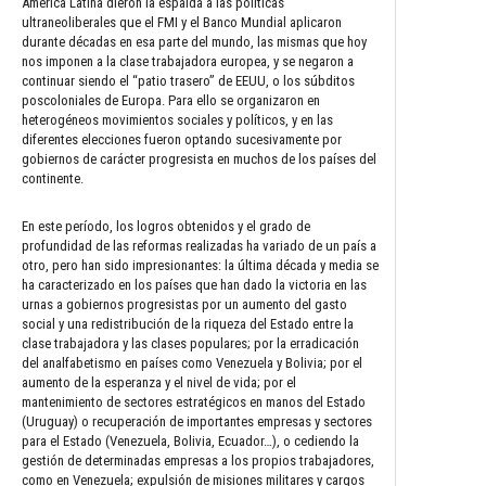
América Latina dieron la espalda a las políticas
ultraneoliberales que el FMI y el Banco Mundial aplicaron
durante décadas en esa parte del mundo, las mismas que hoy
nos imponen a la clase trabajadora europea, y se negaron a
continuar siendo el “patio trasero” de EEUU, o los súbditos
poscoloniales de Europa. Para ello se organizaron en
heterogéneos movimientos sociales y políticos, y en las
diferentes elecciones fueron optando sucesivamente por
gobiernos de carácter progresista en muchos de los países del
continente.
En este período, los logros obtenidos y el grado de
profundidad de las reformas realizadas ha variado de un país a
otro, pero han sido impresionantes: la última década y media se
ha caracterizado en los países que han dado la victoria en las
urnas a gobiernos progresistas por un aumento del gasto
social y una redistribución de la riqueza del Estado entre la
clase trabajadora y las clases populares; por la erradicación
del analfabetismo en países como Venezuela y Bolivia; por el
aumento de la esperanza y el nivel de vida; por el
mantenimiento de sectores estratégicos en manos del Estado
(Uruguay) o recuperación de importantes empresas y sectores
para el Estado (Venezuela, Bolivia, Ecuador…), o cediendo la
gestión de determinadas empresas a los propios trabajadores,
como en Venezuela; expulsión de misiones militares y cargos