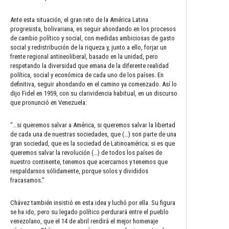
Ante esta situación, el gran reto de la América Latina
progresista, bolivariana, es seguir ahondando en los procesos
de cambio político y social, con medidas ambiciosas de gasto
social y redistribución de la riqueza y, junto a ello, forjar un
frente regional antineoliberal, basado en la unidad, pero
respetando la diversidad que emana de la diferente realidad
política, social y económica de cada uno de los países. En
definitiva, seguir ahondando en el camino ya comenzado. Así lo
dijo Fidel en 1959, con su clarividencia habitual, en un discurso
que pronunció en Venezuela:
“…si queremos salvar a América, si queremos salvar la libertad
de cada una de nuestras sociedades, que (…) son parte de una
gran sociedad, que es la sociedad de Latinoamérica; si es que
queremos salvar la revolución (…) de todos los países de
nuestro continente, tenemos que acercarnos y tenemos que
respaldarnos sólidamente, porque solos y divididos
fracasamos.”
Chávez también insistió en esta idea y luchó por ella. Su figura
se ha ido, pero su legado político perdurará entre el pueblo
venezolano, que el 14 de abril rendirá el mejor homenaje