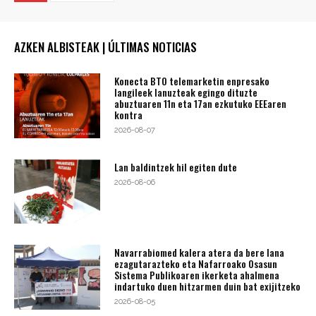
AZKEN ALBISTEAK | ÚLTIMAS NOTICIAS
Konecta BTO telemarketin enpresako
langileek lanuzteak egingo dituzte
abuztuaren 11n eta 17an ezkutuko EEEaren
kontra
2026-08-07
Lan baldintzek hil egiten dute
2026-08-06
Navarrabiomed kalera atera da bere lana
ezagutarazteko eta Nafarroako Osasun
Sistema Publikoaren ikerketa ahalmena
indartuko duen hitzarmen duin bat exijitzeko
2026-08-05