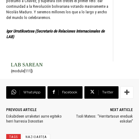
póstumo a Chávez, y superará con creces el primer reto: dar
continuidad a la Revolución bolivariana votando masivamente a
Nicolás Maduro. Y seremos millones los que a lo largo y ancho
del mundo lo celebraremos.
Igor Urrutikoetxea (Secretario de Relaciones Internacionales de
LAB)
LAB SAREAN
{module[111]}
WhatsApp
Facebook
Twitter
PREVIOUS ARTICLE
NEXT ARTICLE
Eskubideen urraketari aurre egiteko
Txoli Mateos: “Herritartasun ereduak
herri harresia Donostian
eskolan”
TAGS
NAZIOARTEA