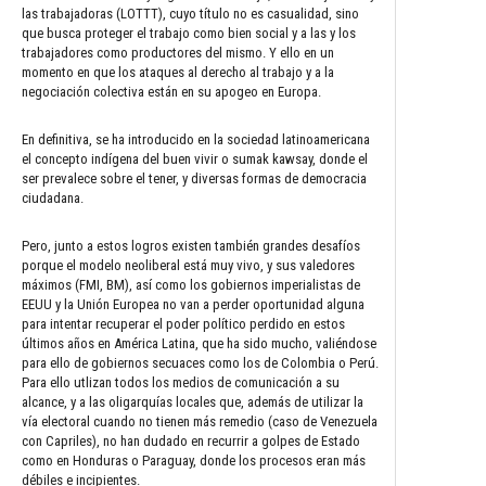
las trabajadoras (LOTTT), cuyo título no es casualidad, sino
que busca proteger el trabajo como bien social y a las y los
trabajadores como productores del mismo. Y ello en un
momento en que los ataques al derecho al trabajo y a la
negociación colectiva están en su apogeo en Europa.
En definitiva, se ha introducido en la sociedad latinoamericana
el concepto indígena del buen vivir o sumak kawsay, donde el
ser prevalece sobre el tener, y diversas formas de democracia
ciudadana.
Pero, junto a estos logros existen también grandes desafíos
porque el modelo neoliberal está muy vivo, y sus valedores
máximos (FMI, BM), así como los gobiernos imperialistas de
EEUU y la Unión Europea no van a perder oportunidad alguna
para intentar recuperar el poder político perdido en estos
últimos años en América Latina, que ha sido mucho, valiéndose
para ello de gobiernos secuaces como los de Colombia o Perú.
Para ello utlizan todos los medios de comunicación a su
alcance, y a las oligarquías locales que, además de utilizar la
vía electoral cuando no tienen más remedio (caso de Venezuela
con Capriles), no han dudado en recurrir a golpes de Estado
como en Honduras o Paraguay, donde los procesos eran más
débiles e incipientes.