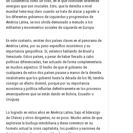
de Sudamérica como un todo, en el que coinciden diferentes
sinergias que son cruciales. Esto, que la derecha a nivel
mundial tiene muy claro cuando se trata de atacar y agredir a
los diferentes gobiernos de izquierdas y progresistas de
América Latina, se nos olvida demasiado a menudo a los
militantes y movimientos sociales de izquierda en Europa.
En este contexto, existen dos países claves en el panorama de
América Latina, por su peso específico económico y su
importancia geopolítica. Sí, estamos hablando de Brasil y
Venezuela. Estos países, a pesar de haber llevado a cabo
políticas diferenciadas, han actuado de forma complementaria
en muchos aspectos. El hecho de que el gobierno de
cualquiera de estos dos países pasase a manos de la derecha
recalcitrante que los gobernó hasta la década de los 90, tendría
consigo un efecto dominó, porque por su importancia
económica y política influirían definitivamente en los procesos
emancipadores que se están dando en Bolivia, Ecuador o
Uruguay.
Lo logrado en estos años en América Latina, bajo el liderazgo
de Chávez y otros dirigentes, no es poco. Mucho antes de que
explotase la burbuja inmobiliaria y diese comienzo en su
formato actual la crisis capitalista, los pueblos y naciones de