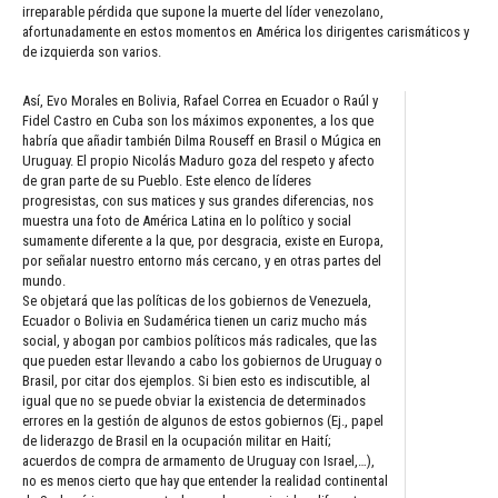
irreparable pérdida que supone la muerte del líder venezolano,
afortunadamente en estos momentos en América los dirigentes carismáticos y
de izquierda son varios.
Así, Evo Morales en Bolivia, Rafael Correa en Ecuador o Raúl y
Fidel Castro en Cuba son los máximos exponentes, a los que
habría que añadir también Dilma Rouseff en Brasil o Múgica en
Uruguay. El propio Nicolás Maduro goza del respeto y afecto
de gran parte de su Pueblo. Este elenco de líderes
progresistas, con sus matices y sus grandes diferencias, nos
muestra una foto de América Latina en lo político y social
sumamente diferente a la que, por desgracia, existe en Europa,
por señalar nuestro entorno más cercano, y en otras partes del
mundo.
Se objetará que las políticas de los gobiernos de Venezuela,
Ecuador o Bolivia en Sudamérica tienen un cariz mucho más
social, y abogan por cambios políticos más radicales, que las
que pueden estar llevando a cabo los gobiernos de Uruguay o
Brasil, por citar dos ejemplos. Si bien esto es indiscutible, al
igual que no se puede obviar la existencia de determinados
errores en la gestión de algunos de estos gobiernos (Ej., papel
de liderazgo de Brasil en la ocupación militar en Haití;
acuerdos de compra de armamento de Uruguay con Israel,…),
no es menos cierto que hay que entender la realidad continental