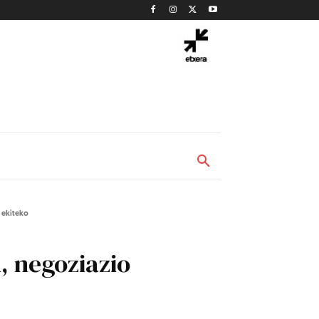
 ekiteko
, negoziazio