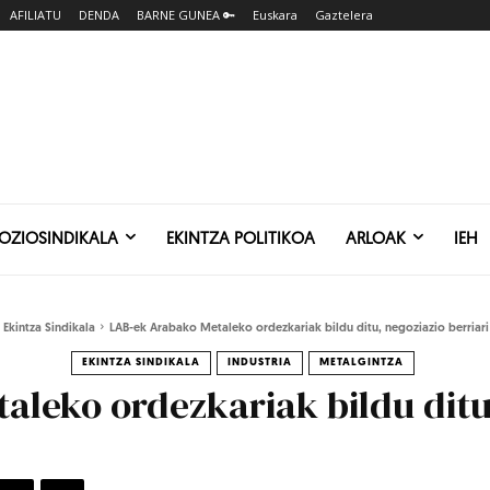
AFILIATU
DENDA
BARNE GUNEA 🔑
Euskara
Gaztelera
SOZIOSINDIKALA
EKINTZA POLITIKOA
ARLOAK
IEH
Ekintza Sindikala
LAB-ek Arabako Metaleko ordezkariak bildu ditu, negoziazio berriari
EKINTZA SINDIKALA
INDUSTRIA
METALGINTZA
leko ordezkariak bildu ditu