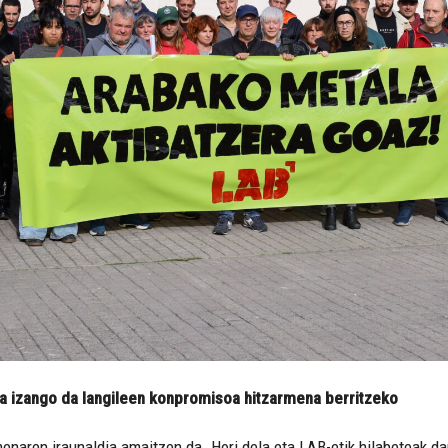
a izango da langileen konpromisoa hitzarmena berritzeko
naren iraunaldia amaitzen da. Hori dela eta LAB-etik hilabeteak d