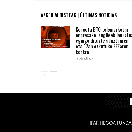
AZKEN ALBISTEAK | ÚLTIMAS NOTICIAS
Konecta BTO telemarketin
enpresako langileek lanuzte
egingo dituzte abuztuaren 1
eta 17an ezkutuko EEEaren
kontra
2026-08-07
IPAR HEGOA FUNDA