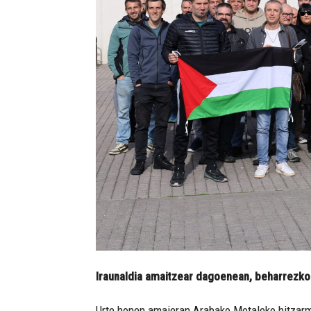
Iraunaldia amaitzear dagoenean, beharrezko
Urte honen amaieran Arabako Metaleko hitzarme