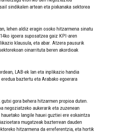
sail sindikalen artean eta pixkanaka sektorea
n, lehen aldiz eragin osoko hitzarmena sinatu
%14ko igoera suposatzea gaiz KPI-aren
likazio klausula, eta abar. Atzera pausurik
sektorekoan oinarrituta beren akordioak
rdean, LAB-ek lan eta inplikazio handia
en eredua baztertu eta Arabako egoerara
k gutxi gora behera hitzarmen propioa duten.
pioa negoziatzeko aukerarik eta zuzenean
 hauetako langile hauei guztiei ere eskaintza
ziazioetara mugatzeak bazterrean dauden
ktoreko hitzarmena da erreferentzia, eta hortik