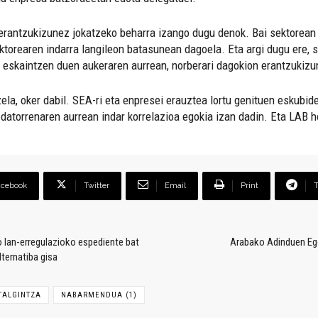
 erantzukizunez jokatzeko beharra izango dugu denok. Bai sektorean 
ktorearen indarra langileon batasunean dagoela. Eta argi dugu ere, s
n eskaintzen duen aukeraren aurrean, norberari dagokion erantzukizu
la, oker dabil. SEA-ri eta enpresei erauztea lortu genituen eskubidea
, datorrenaren aurrean indar korrelazioa egokia izan dadin. Eta LAB 
acebook
Twitter
Email
Print
 lan-erregulazioko espediente bat
Arabako Adinduen Ego
lternatiba gisa
TALGINTZA
NABARMENDUA (1)