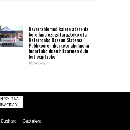
Navarrabiomed kalera atera da
bere lana ezagutarazteko eta
Nafarroako Osasun Sistema
Publikoaren ikerketa ahalmena
indartuko duen hitzarmen duin
bat exijitzeko
2026-08-05
 POLITIKA |
PRIVACIDAD
Euskara
Gaztelera