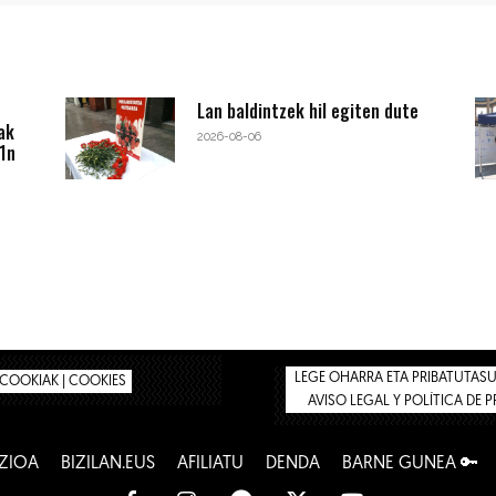
Lan baldintzek hil egiten dute
ak
2026-08-06
1n
LEGE OHARRA ETA PRIBATUTASUN
COOKIAK | COOKIES
AVISO LEGAL Y POLÍTICA DE 
ZIOA
BIZILAN.EUS
AFILIATU
DENDA
BARNE GUNEA 🔑