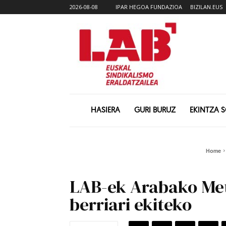
2026-08-08
IPAR HEGOA FUNDAZIOA
BIZILAN.EUS
HASIERA
GURI BURUZ
EKINTZA 
Home
LAB-ek Arabako Meta
berriari ekiteko