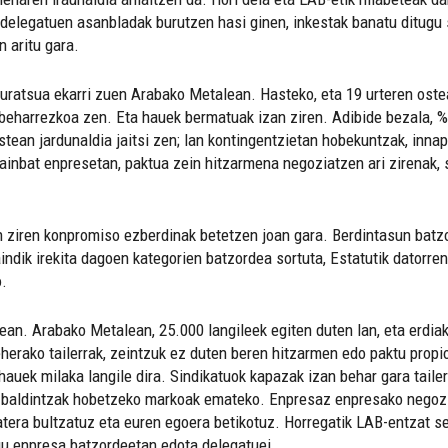
 delegatuen asanbladak burutzen hasi ginen, inkestak banatu ditugu 
n aritu gara.
ratsua ekarri zuen Arabako Metalean. Hasteko, eta 19 urteren ostea
 beharrezkoa zen. Eta hauek bermatuak izan ziren. Adibide bezala, 
tean jardunaldia jaitsi zen; lan kontingentzietan hobekuntzak, innap
ainbat enpresetan, paktua zein hitzarmena negoziatzen ari zirenak, 
 ziren konpromiso ezberdinak betetzen joan gara. Berdintasun batzo
aindik irekita dagoen kategorien batzordea sortuta, Estatutik datorr
o.
tean. Arabako Metalean, 25.000 langileek egiten duten lan, eta erdia
 beherako tailerrak, zeintzuk ez duten beren hitzarmen edo paktu pro
auek milaka langile dira. Sindikatuok kapazak izan behar gara tailer
lan baldintzak hobetzeko markoak emateko. Enpresaz enpresako nego
tatera bultzatuz eta euren egoera betikotuz. Horregatik LAB-entzat se
gu enpresa batzordeetan edota delegatuei.