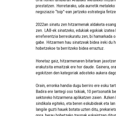
prestatzen. Horretarako, uda aurretik metaleko
negoziazio “txip”-ean jartzeko estrategia fintze
2022an sinatu zen hitzarmenak aldaketa esangu
zen. LAB-ek sinatzeko, edukiak egokiak izatea
erreferentzia berreskuratu zen; bi hamarkada os
gabe. Hitzarmen hau sinatzeak bidea ireki du h
hobetzekoe ta berritzeko bidea erraztuz.
Honetaz gaiz, hitzarmenaren bitartean jasotzen
erakutsita emaitzak ere hor daude. Gainera, or
egokitzen den kategoriak adosteko aukera dag
Orain, erronka handia dugu berriro ere esku tar
Badira ere lantegi oso txikiak, 10 pertsonatik
sektoreko hitzarmena aplikatzen zaien. Azken h
sindikala egiteko, eta beren eskubideak eta 
langile guzti hauek botata uzten ditu, prekarie
gora, berau hobetzeko tresnak eskaintzen ditu