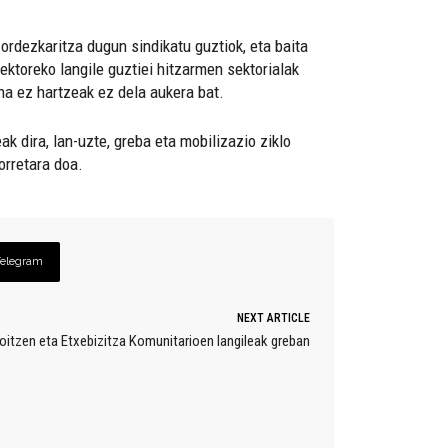
ordezkaritza dugun sindikatu guztiok, eta baita
ektoreko langile guztiei hitzarmen sektorialak
na ez hartzeak ez dela aukera bat.
k dira, lan-uzte, greba eta mobilizazio ziklo
horretara doa.
Telegram
NEXT ARTICLE
itzen eta Etxebizitza Komunitarioen langileak greban