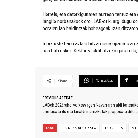
Horrela, eta datorkigunaren aurrean tentuz eta
langile norbanakoek ere. LAB-etik, argi dugu se
beraien lan baldintzak hobeagoak izan ditzate
Inork uste badu azken hitzarmena oparia izan ze
oso bati esker. Sektorea aktibatzeko garaia da
WhatsApp
F
Share
PREVIOUS ARTICLE
LABek 2026rako Volkswagen Navarraren aldi baterako
errefusatu du eta lanaldi murrizketak proposatu ditu a
TAGS
EKINTZA SINDIKALA
INDUSTRIA
ME