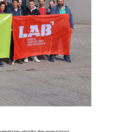
aramatzagu etorriko den negoziazioa