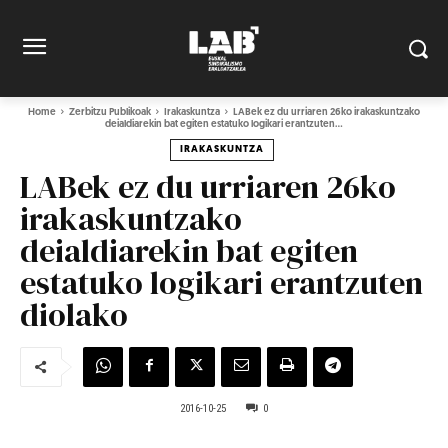
Home
Zerbitzu Publikoak
Irakaskuntza
LABek ez du urriaren 26ko irakaskuntzako
deialdiarekin bat egiten estatuko logikari erantzuten...
IRAKASKUNTZA
LABek ez du urriaren 26ko
irakaskuntzako
deialdiarekin bat egiten
estatuko logikari erantzuten
diolako
2016-10-25
0