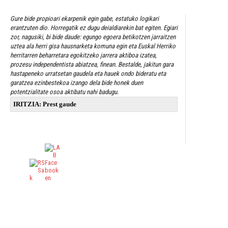
Gure bide propioari ekarpenik egin gabe, estatuko logikari
erantzuten dio. Horregatik ez dugu deialdiarekin bat egiten. Egiari
zor, nagusiki, bi bide daude: egungo egoera betikotzen jarraitzen
uztea ala herri gisa hausnarketa komuna egin eta Euskal Herriko
herritarren beharretara egokitzeko jarrera aktiboa izatea,
prozesu independentista abiatzea, finean. Bestalde, jakitun gara
hastapeneko urratsetan gaudela eta hauek ondo bideratu eta
garatzea ezinbestekoa izango dela bide honek duen
potentzialitate osoa aktibatu nahi badugu.
IRITZIA: Prest gaude