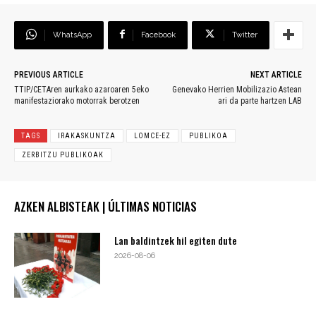
WhatsApp
Facebook
Twitter
PREVIOUS ARTICLE
NEXT ARTICLE
TTIP/CETAren aurkako azaroaren 5eko
Genevako Herrien Mobilizazio Astean
manifestaziorako motorrak berotzen
ari da parte hartzen LAB
TAGS
IRAKASKUNTZA
LOMCE-EZ
PUBLIKOA
ZERBITZU PUBLIKOAK
AZKEN ALBISTEAK | ÚLTIMAS NOTICIAS
Lan baldintzek hil egiten dute
2026-08-06