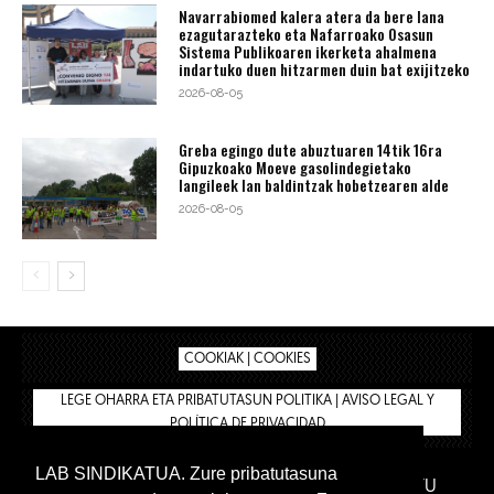
Navarrabiomed kalera atera da bere lana
ezagutarazteko eta Nafarroako Osasun
Sistema Publikoaren ikerketa ahalmena
indartuko duen hitzarmen duin bat exijitzeko
2026-08-05
Greba egingo dute abuztuaren 14tik 16ra
Gipuzkoako Moeve gasolindegietako
langileek lan baldintzak hobetzearen alde
2026-08-05
COOKIAK | COOKIES
LEGE OHARRA ETA PRIBATUTASUN POLITIKA | AVISO LEGAL Y
POLÍTICA DE PRIVACIDAD
LAB SINDIKATUA. Zure pribatutasuna
IPAR HEGOA FUNDAZIOA
BIZILAN.EUS
AFILIATU