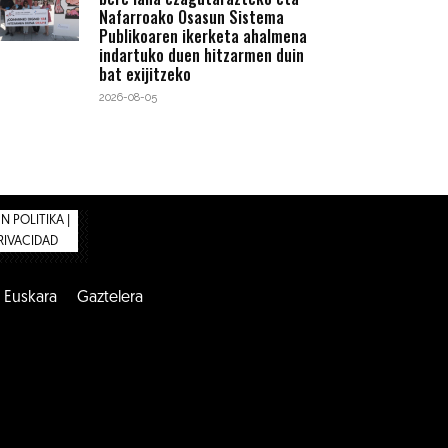
Nafarroako Osasun Sistema
Publikoaren ikerketa ahalmena
indartuko duen hitzarmen duin
bat exijitzeko
2026-08-05
 POLITIKA |
PRIVACIDAD
Euskara
Gaztelera