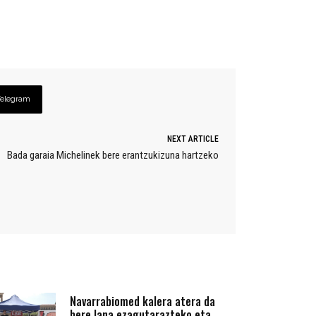
Telegram
NEXT ARTICLE
Bada garaia Michelinek bere erantzukizuna hartzeko
Navarrabiomed kalera atera da
bere lana ezagutarazteko eta