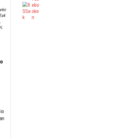
neko
TEak
,
i,
ko
dio
tan