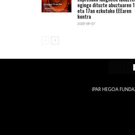
egingo dituzte abuztuaren 1
eta 17an ezkutuko EEEaren
kontra
2026-08-07
IPAR HEGOA FUNDA