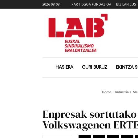
2026-08-08
IPAR HEGOA FUNDAZIOA
BIZILAN.EUS
HASIERA
GURI BURUZ
EKINTZA 
Home
Industria
Met
Enpresak sortutako 
Volkswagenen ERTE