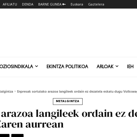
AFILIATU
DENDA
BARNE GUNEA 🔑
Euskara
Gaztelera
SOZIOSINDIKALA
EKINTZA POLITIKOA
ARLOAK
IEH
algintza
Enpresak sortutako arazoa langileek ordain ez dezatela eskatu dugu Volksw
METALGINTZA
arazoa langileek ordain ez d
aren aurrean