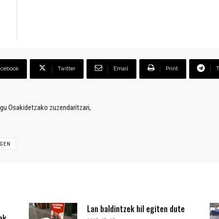
acebook
Twitter
Email
Print
iogu Osakidetzako zuzendaritzari,
GEN
Lan baldintzek hil egiten dute
ak