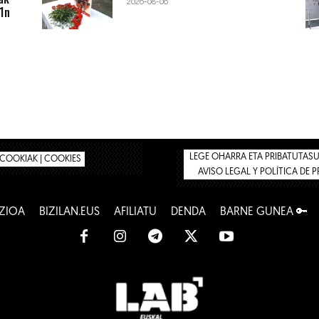
2026-08-06
1n
LEGE OHARRA ETA PRIBATUTASUN
COOKIAK | COOKIES
AVISO LEGAL Y POLÍTICA DE 
ZIOA
BIZILAN.EUS
AFILIATU
DENDA
BARNE GUNEA 🔑