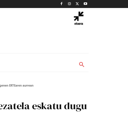
agenen ERTEaren aurrean
ezatela eskatu dugu