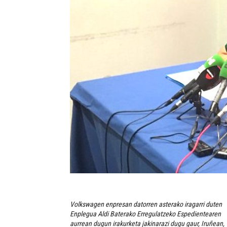
Volkswagen enpresan datorren asterako iragarri duten
Enplegua Aldi Baterako Erregulatzeko Espedientearen
aurrean dugun irakurketa jakinarazi dugu gaur, Iruñean,