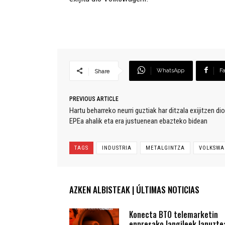
WhatsApp
F
Share
PREVIOUS ARTICLE
Hartu beharreko neurri guztiak har ditzala exijitzen d
EPEa ahalik eta era justuenean ebazteko bidean
TAGS
INDUSTRIA
METALGINTZA
VOLKSWA
AZKEN ALBISTEAK | ÚLTIMAS NOTICIAS
Konecta BTO telemarketin
enpresako langileek lanuzte