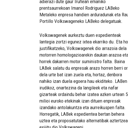
adierazi dute gaur Iruñean emaniko
prentsaurrekoan Imanol Rodriguez LABeko
Metaleko enpresa handien arduradunak eta Rau
Portillo Volkswageneko LABeko delegatuak.
Volkswagenek aurkeztu duen espedienteak
lantegia zortzi egunez ixtea ekarriko du. Eta ho
justifikatzeko, Volkswagenek dio arrazoia dela
motorren homologazioarekin daukan arazoa et
horrek dakarren motor suministro falta. Baina
LABek salatu du enpresak arazo horren berri or
dela urte bat izan zuela eta, hortaz, denbora
nahiko izan duela egoera hau ekiditeko. LABen
irudikoz, onartezina da langileek eta nafar
gizarteak ordaindu behar izatea azken urtean 5
milioi euroko etekinak izan dituen enpresak
izandako antolakuntza eta aurreikuspen falta.
Horregatik, LABek espedientea bertan behera
uztea eta proposatutako alternatibak aztertzea
exijitu dio Volkswageni.