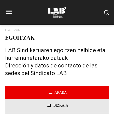
EGOITZAK
EGOITZAK
LAB Sindikatuaren egoitzen helbide eta
harremanetarako datuak
Dirección y datos de contacto de las
sedes del Sindicato LAB
ARABA
BIZKAIA