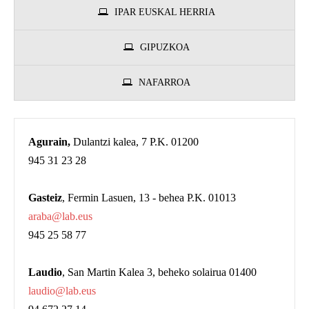
IPAR EUSKAL HERRIA
GIPUZKOA
NAFARROA
Agurain,
Dulantzi kalea, 7 P.K. 01200
945 31 23 28
Gasteiz
, Fermin Lasuen, 13 - behea P.K. 01013
araba@lab.eus
945 25 58 77
Laudio
, San Martin Kalea 3, beheko solairua 01400
laudio@lab.eus