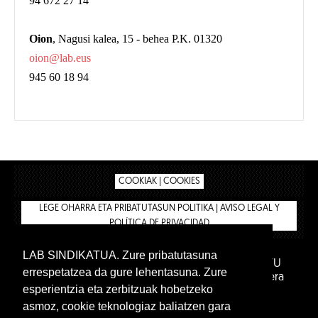
94 672 27 14
Oion
, Nagusi kalea, 15 - behea P.K. 01320
oion@lab.eus
945 60 18 94
COOKIAK | COOKIES
LEGE OHARRA ETA PRIBATUTASUN POLITIKA | AVISO LEGAL Y
POLÍTICA DE PRIVACIDAD
LAB SINDIKATUA. Zure pribatutasuna
IPAR HEGOA FUNDAZIOA
BIZILAN.EUS
AFILIATU
errespetatzea da gure lehentasuna. Zure
DENDA
BARNE GUNEA 🔑
Euskara
Gaztelera
esperientzia eta zerbitzuak hobetzeko
asmoz, cookie teknologiaz baliatzen gara