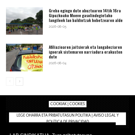
Greba egingo dute abuztuaren 14tik 16ra
Gipuzkoako Moeve gasolindegietako
langileek lan baldintzak hobetzearen alde
2026-08-05
Afiliazioaren jaitsierak eta langabeziaren
igoerak sistemaren narriadura erakusten
dute
2026-08-04
COOKIAK | COOKIES
LEGE OHARRA ETA PRIBATUTASUN POLITIKA | AVISO LEGAL Y
POLÍTICA DE PRIVACIDAD