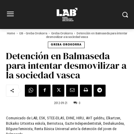
Home
I26 - Greba Orokorra
Greba Orokorra
Detención en Balmaseda para intentar
desmovilizar a la sociedad vasca
GREBA OROKORRA
Detención en Balmaseda
para intentar desmovilizar a
la sociedad vasca
2012-09-21
0
Comunicado de LAB, ESK, STEE-EILAS, EHNE, HIRU, AHT gelditu, Elkartzen,
Bizkaiko Urtxintxa eskola, Berriotxoa, Gazte Independentistak, Deshakundea,
Bilgune feminista, Renta Básica Universal ante la detención del joven de