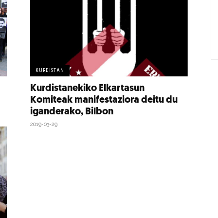
KURDISTAN
Kurdistanekiko Elkartasun
Komiteak manifestaziora deitu du
iganderako, Bilbon
2019-03-29