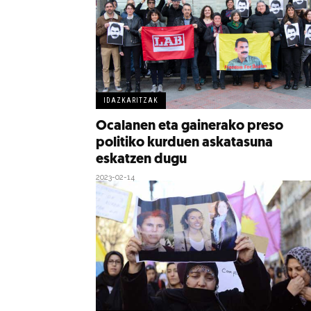
IDAZKARITZAK
Ocalanen eta gainerako preso
politiko kurduen askatasuna
eskatzen dugu
2023-02-14