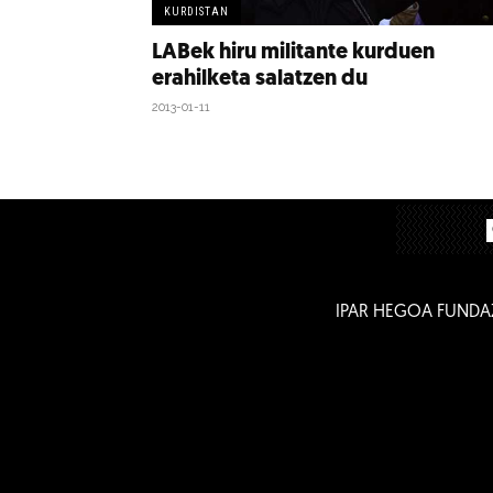
KURDISTAN
LABek hiru militante kurduen
erahilketa salatzen du
2013-01-11
IPAR HEGOA FUNDA