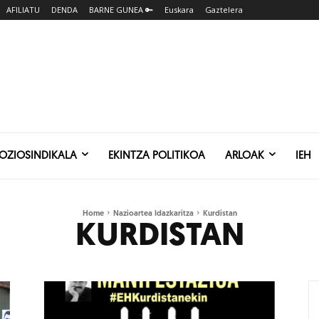
AFILIATU
DENDA
BARNE GUNEA 🔑
Euskara
Gaztelera
SOZIOSINDIKALA
EKINTZA POLITIKOA
ARLOAK
IEH
Home
Nazioartea Idazkaritza
Kurdistan
KURDISTAN