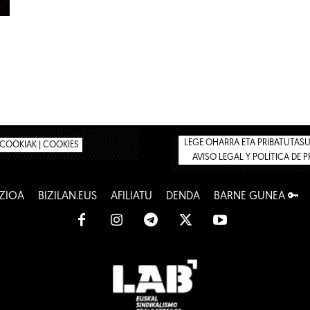
LEGE OHARRA ETA PRIBATUTASUN
COOKIAK | COOKIES
AVISO LEGAL Y POLÍTICA DE 
ZIOA
BIZILAN.EUS
AFILIATU
DENDA
BARNE GUNEA 🔑