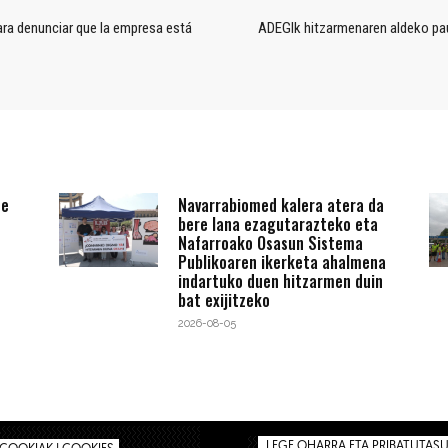
ara denunciar que la empresa está
ADEGIk hitzarmenaren aldeko pa
te
Navarrabiomed kalera atera da
bere lana ezagutarazteko eta
Nafarroako Osasun Sistema
Publikoaren ikerketa ahalmena
indartuko duen hitzarmen duin
bat exijitzeko
2026-08-05
LEGE OHARRA ETA PRIBATUTASUN