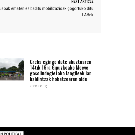
NEXT ARTICLE
usoak ematen ez baditu mobilizazioak gogortuko ditu
LABek
Greba egingo dute abuztuaren
14tik 16ra Gipuzkoako Moeve
gasolindegietako langileek lan
baldintzak hobetzearen alde
2026-08-05
 POLITIKA |