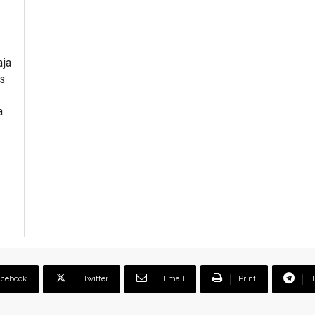
aja
es
a
acebook
Twitter
Email
Print