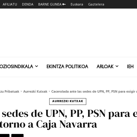
AFILIATU
DENDA
BARNE GUNEA 🔑
Euskara
Gaztelera
SOZIOSINDIKALA
EKINTZA POLITIKOA
ARLOAK
IEH
tzu Pribatuak
Aurrezki Kutxak
Cacerolada ante las sedes de UPN, PP, PSN para exigir 
AURREZKI KUTXAK
 sedes de UPN, PP, PSN para 
 torno a Caja Navarra