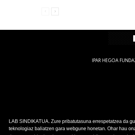
IPAR HEGOA FUNDA
LAB SINDIKATUA. Zure pribatutasuna errespetatzea da gur
teknologiaz baliatzen gara webgune honetan. Ohar hau onar