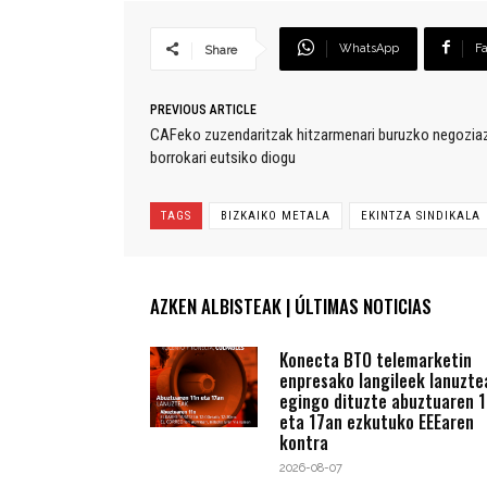
WhatsApp
F
Share
PREVIOUS ARTICLE
CAFeko zuzendaritzak hitzarmenari buruzko negoziazi
borrokari eutsiko diogu
TAGS
BIZKAIKO METALA
EKINTZA SINDIKALA
AZKEN ALBISTEAK | ÚLTIMAS NOTICIAS
Konecta BTO telemarketin
enpresako langileek lanuzte
egingo dituzte abuztuaren 1
eta 17an ezkutuko EEEaren
kontra
2026-08-07