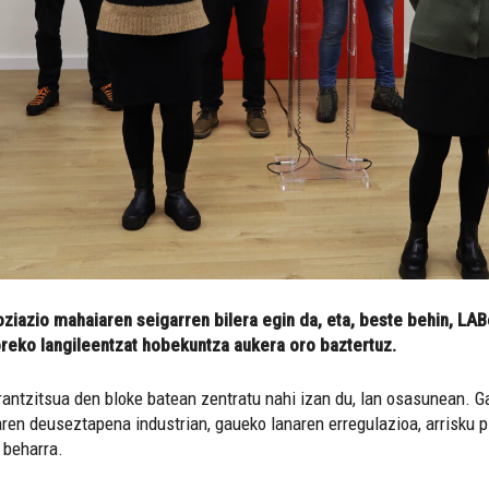
ziazio mahaiaren seigarren bilera egin da, eta, beste behin, LA
reko langileentzat hobekuntza aukera oro baztertuz.
antzitsua den bloke batean zentratu nahi izan du, lan osasunean. Ga
ren deuseztapena industrian, gaueko lanaren erregulazioa, arrisku 
 beharra.