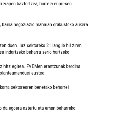
rrerapen baztertzea, horrela enpresen
la, baina negoziazio mahaian erakusteko aukera
zen duen. Iaz sektoreko 21 langile hil ziren
sa indartzeko beharra serio hartzeko.
uruz hitz egitea. FVEMen erantzunak berdina
n planteamenduei eustea.
akarra sektorearen benetako beharrei
uko da egoera aztertu eta eman beharreko