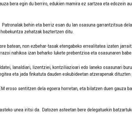
auza bera egin du berriro, edukien mamira ez sartzea eta edozein au
u. Patronalak behin eta berriz esan du lan osasuna garrantzitsua de
ta hobekuntza zehatzak baztertzen ditu.
tore batean, non ezbehar-tasak etengabeko errealitatea izaten jarrait
 arrazoi nahikoa izan beharko lukete prebentzioa eta osasunaren babe
ldatei, lanaldiari, lizentziei, kontziliazioari edo laneko osasunari b
 egitea eta jada finkatuta dauden eskubideetan atzerapenak dituzte
EM eroso sentitzen dela egoera horretan, eta bilatzen duen gauza b
 hasteko unea iritsi da. Datozen asteetan bere delegatuekin batzart