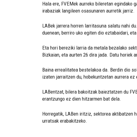
Hala ere, FVEMek aurreko bileretan egindako g
irabaziak langileen osasunaren aurretik jarriz.
LABek jarrera horren larritasuna salatu nahi d
duenean, berriro uko egiten dio eztabaidari, e
Eta hori bereziki larria da metala bezalako sek
Bizkaian, eta aurten 26 dira jada. Datu horiek
Baina errealitatea bestelakoa da. Berdin dio so
izaten jarraitzen du, hobekuntzetan aurrera ez
LABentzat, bilera bakoitzak baieztatzen du FV
erantzungo ez dien hitzarmen bat dela.
Horregatik, LABen iritziz, sektorea aktibatzen
urratsak erabakitzeko.