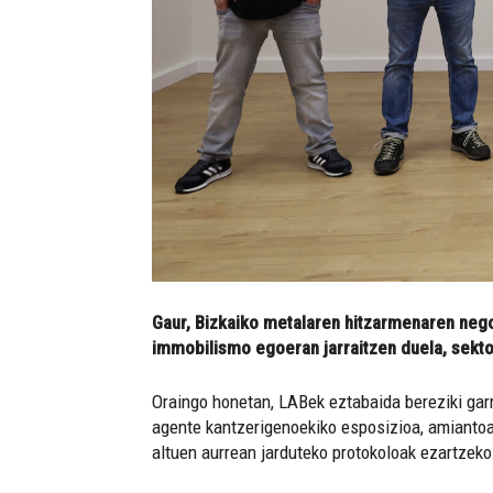
Gaur, Bizkaiko metalaren hitzarmenaren nego
immobilismo egoeran jarraitzen duela, sekto
Oraingo honetan, LABek eztabaida bereziki garr
agente kantzerigenoekiko esposizioa, amiantoa
altuen aurrean jarduteko protokoloak ezartzeko