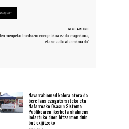
Telegram
NEXT ARTICLE
len menpeko trantsizio energetikoa ez da eraginkorra,
eta sozialki atzerakoia da”
Navarrabiomed kalera atera da
bere lana ezagutarazteko eta
Nafarroako Osasun Sistema
Publikoaren ikerketa ahalmena
indartuko duen hitzarmen duin
bat exijitzeko