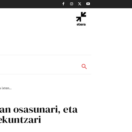
ixten...
an osasunari, eta
ekuntzari