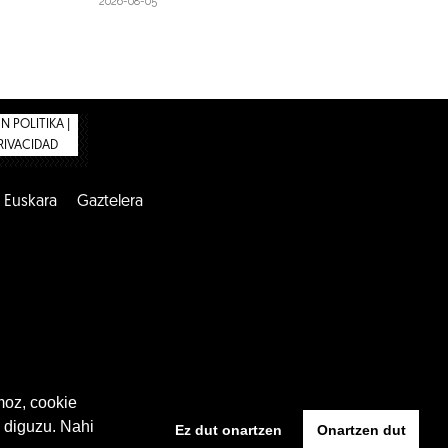
2026-08-05
 POLITIKA |
PRIVACIDAD
Euskara
Gaztelera
moz, cookie
 diguzu. Nahi
Ez dut onartzen
Onartzen dut