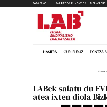
2026-08-07
IPAR HEGOA FUNDAZIOA
BIZILAN.EUS
HASIERA
GURI BURUZ
EKINTZA 
Home
LABek salatu du FVE
atea ixten diola Bi