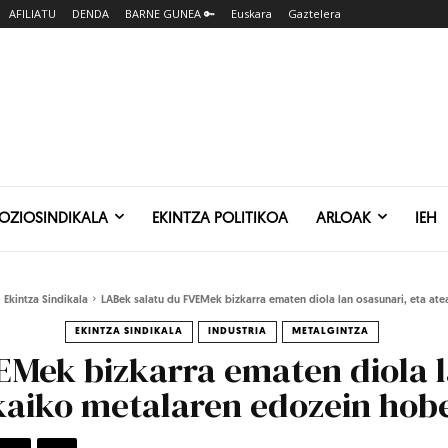
AFILIATU
DENDA
BARNE GUNEA 🔑
Euskara
Gaztelera
SOZIOSINDIKALA
EKINTZA POLITIKOA
ARLOAK
IEH
Ekintza Sindikala
LABek salatu du FVEMek bizkarra ematen diola lan osasunari, eta atea 
EKINTZA SINDIKALA
INDUSTRIA
METALGINTZA
Mek bizkarra ematen diola l
zkaiko metalaren edozein hob