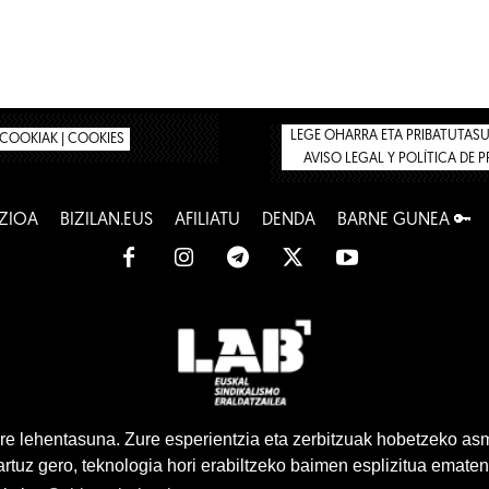
LEGE OHARRA ETA PRIBATUTASUN
COOKIAK | COOKIES
AVISO LEGAL Y POLÍTICA DE 
ZIOA
BIZILAN.EUS
AFILIATU
DENDA
BARNE GUNEA 🔑
www.lab.eus
e lehentasuna. Zure esperientzia eta zerbitzuak hobetzeko as
tuz gero, teknologia hori erabiltzeko baimen esplizitua ematen
Euskara
Gaztelera