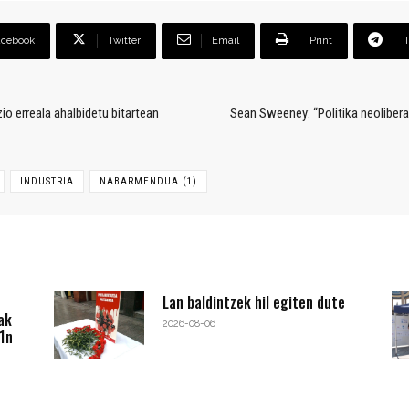
acebook
Twitter
Email
Print
o erreala ahalbidetu bitartean
Sean Sweeney: “Politika neolibera
INDUSTRIA
NABARMENDUA (1)
Lan baldintzek hil egiten dute
ak
2026-08-06
1n