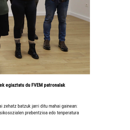
Bek egiaztatu du FVEM patronalak
i zehatz batzuk jarri ditu mahai gainean:
psikosozialen prebentzioa edo tenperatura