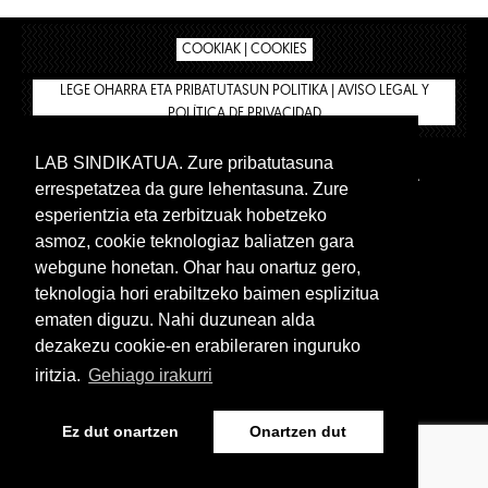
COOKIAK | COOKIES
LEGE OHARRA ETA PRIBATUTASUN POLITIKA | AVISO LEGAL Y
POLÍTICA DE PRIVACIDAD
LAB SINDIKATUA. Zure pribatutasuna
IPAR HEGOA
BIZILAN.EUS
AFÍLIATE
TIENDA
errespetatzea da gure lehentasuna. Zure
INTRANET 🔑
Euskera
Castellano
esperientzia eta zerbitzuak hobetzeko
asmoz, cookie teknologiaz baliatzen gara
webgune honetan. Ohar hau onartuz gero,
teknologia hori erabiltzeko baimen esplizitua
ematen diguzu. Nahi duzunean alda
dezakezu cookie-en erabileraren inguruko
iritzia.
Gehiago irakurri
www.lab.eus
Ez dut onartzen
Onartzen dut
Euskera
Castellano