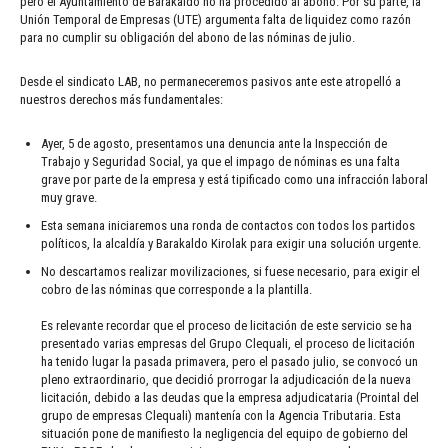
pero el Ayuntamiento de Barakaldo no ha procedido al abono. Por su parte, la
Unión Temporal de Empresas (UTE) argumenta falta de liquidez como razón
para no cumplir su obligación del abono de las nóminas de julio.
Desde el sindicato LAB, no permaneceremos pasivos ante este atropelló a
nuestros derechos más fundamentales:
Ayer, 5 de agosto, presentamos una denuncia ante la Inspección de
Trabajo y Seguridad Social, ya que el impago de nóminas es una falta
grave por parte de la empresa y está tipificado como una infracción laboral
muy grave.
Esta semana iniciaremos una ronda de contactos con todos los partidos
políticos, la alcaldía y Barakaldo Kirolak para exigir una solución urgente.
No descartamos realizar movilizaciones, si fuese necesario, para exigir el
cobro de las nóminas que corresponde a la plantilla.
Es relevante recordar que el proceso de licitación de este servicio se ha
presentado varias empresas del Grupo Clequali, el proceso de licitación
ha tenido lugar la pasada primavera, pero el pasado julio, se convocó un
pleno extraordinario, que decidió prorrogar la adjudicación de la nueva
licitación, debido a las deudas que la empresa adjudicataria (Prointal del
grupo de empresas Clequali) mantenía con la Agencia Tributaria. Esta
situación pone de manifiesto la negligencia del equipo de gobierno del