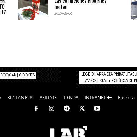
esa
Las condiciones laborales
BTO
matan
 17
2026-08-06
LEGE OHARRA ETA PRIBATUTASUN
COOKIAK | COOKIES
AVISO LEGAL Y POLÍTICA DE 
A
BIZILAN.EUS
AFÍLIATE
TIENDA
INTRANET 🔑
Euskera