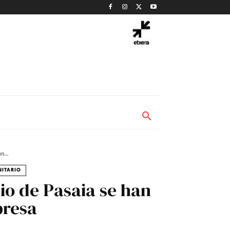
n...
NITARIO
io de Pasaia se han
presa