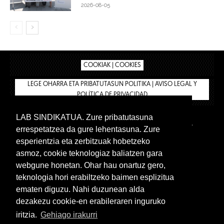
2026-08-05
COOKIAK | COOKIES
LEGE OHARRA ETA PRIBATUTASUN POLITIKA | AVISO LEGAL Y
POLÍTICA DE PRIVACIDAD
LAB SINDIKATUA. Zure pribatutasuna
IPAR HEGOA
BIZILAN.EUS
AFÍLIATE
TIENDA
errespetatzea da gure lehentasuna. Zure
INTRANET 🔑
Euskera
Castellano
esperientzia eta zerbitzuak hobetzeko
asmoz, cookie teknologiaz baliatzen gara
webgune honetan. Ohar hau onartuz gero,
teknologia hori erabiltzeko baimen esplizitua
ematen diguzu. Nahi duzunean alda
dezakezu cookie-en erabileraren inguruko
iritzia.
Gehiago irakurri