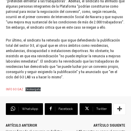
“pretenden enfrentar a las trabajadoras”. Además, el sindicato ha afirmado que
algunas personas integrantes de la Plataforma “podrían constituirse como
patronal para iniciar la negociación del convenio”, como, según recuerda,
ocurrió en el primer convenio de Intervención Social de Navarra y que supuso
“una mejora muy sustancial de las condiciones de más de 2.000 trabajadoras”.
Sin embargo, el sindicato critica que en este caso se niegan a ello.
Por último, el sindicato ha reiterado que sigue defendiendo la publificación
total del sector 0-3, al igual que en otros ámbitos como residencias,
ambulancias, discapacidad o instalaciones deportivas. No obstante, ha
insistido en que esa reivindicación “no puede implicar la renuncia a mejoras
laborales inmediatas”. El sindicato ha reivindicado que las trabajadoras de
residencias han demostrado que “se puede luchar por un convenio propio,
conseguirlo y seguir exigiendo la publificación” y ha anunciado que “en el
ciclo del 0-3 LAB va a hacer lo mismo”.
INFO 0-3 GAZ
Deskargatu
WhatsApp
Facebook
Twitter
ARTÍCULO ANTERIOR
ARTÍCULO SIGUIENTE