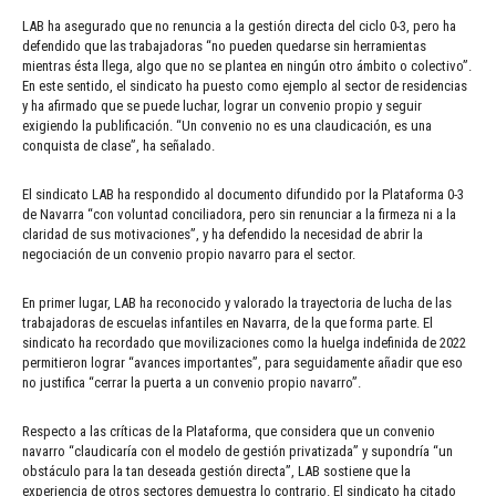
LAB ha asegurado que no renuncia a la gestión directa del ciclo 0-3, pero ha
defendido que las trabajadoras “no pueden quedarse sin herramientas
mientras ésta llega, algo que no se plantea en ningún otro ámbito o colectivo”.
En este sentido, el sindicato ha puesto como ejemplo al sector de residencias
y ha afirmado que se puede luchar, lograr un convenio propio y seguir
exigiendo la publificación. “Un convenio no es una claudicación, es una
conquista de clase”, ha señalado.
El sindicato LAB ha respondido al documento difundido por la Plataforma 0-3
de Navarra “con voluntad conciliadora, pero sin renunciar a la firmeza ni a la
claridad de sus motivaciones”, y ha defendido la necesidad de abrir la
negociación de un convenio propio navarro para el sector.
En primer lugar, LAB ha reconocido y valorado la trayectoria de lucha de las
trabajadoras de escuelas infantiles en Navarra, de la que forma parte. El
sindicato ha recordado que movilizaciones como la huelga indefinida de 2022
permitieron lograr “avances importantes”, para seguidamente añadir que eso
no justifica “cerrar la puerta a un convenio propio navarro”.
Respecto a las críticas de la Plataforma, que considera que un convenio
navarro “claudicaría con el modelo de gestión privatizada” y supondría “un
obstáculo para la tan deseada gestión directa”, LAB sostiene que la
experiencia de otros sectores demuestra lo contrario. El sindicato ha citado