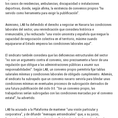
los casos de residencias, ambulancias, discapacidad o instalaciones
deportivas, donde, según afirma, la existencia de convenios propios “ha
servido como herramienta para exigir la publificación”.
Asimismo, LAB ha defendido el derecho a negociar en Navarra las condiciones
laborales del sector, una reivindicación que considera histórica e
irrenunciable, y ha rechazado “una visión unionista y española que niegue la
capacidad de negociación colectiva en el territorio, máxime cuando
equipararse al Estado empeora las condiciones laborales aquí”.
El sindicato también considera que las deficiencias estructurales del sector
“no son un argumento contra el convenio, sino precisamente a favor de una
regulación que obligue a las administraciones públicas a asumir sus
responsabilidades”. Según LAB, un convenio propio permitiría fijar tablas
salariales mínimas y condiciones laborales de obligado cumplimiento. Además,
el sindicato ha subrayado que un convenio navarro serviría para blindar unas
condiciones mínimas en eventuales procesos de subrogación derivados de
una futura publificación del ciclo 0-3. “Sin un convenio propio, las
trabajadoras serían subrogadas con las condiciones marcadas por el convenio
estatal”, ha advertido.
LAB ha acusado a la Plataforma de mantener “una visión particular y
corporativa”, y de difundir “mensajes antisindicales” que, a su juicio,