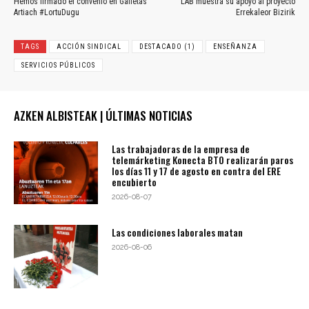
Hemos firmado el convenio en Galletas
LAB muestra su apoyo al proyecto
Artiach #LortuDugu
Errekaleor Bizirik
TAGS
ACCIÓN SINDICAL
DESTACADO (1)
ENSEÑANZA
SERVICIOS PÚBLICOS
AZKEN ALBISTEAK | ÚLTIMAS NOTICIAS
Las trabajadoras de la empresa de
telemárketing Konecta BTO realizarán paros
los días 11 y 17 de agosto en contra del ERE
encubierto
2026-08-07
Las condiciones laborales matan
2026-08-06