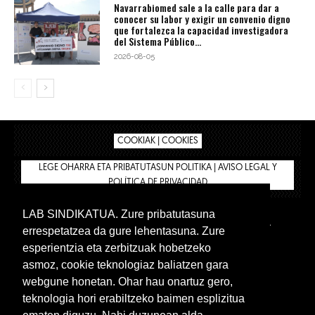
Navarrabiomed sale a la calle para dar a
conocer su labor y exigir un convenio digno
que fortalezca la capacidad investigadora
del Sistema Público...
2026-08-05
COOKIAK | COOKIES
LEGE OHARRA ETA PRIBATUTASUN POLITIKA | AVISO LEGAL Y
POLÍTICA DE PRIVACIDAD
LAB SINDIKATUA. Zure pribatutasuna
IPAR HEGOA
BIZILAN.EUS
AFÍLIATE
TIENDA
errespetatzea da gure lehentasuna. Zure
INTRANET 🔑
Euskera
Castellano
esperientzia eta zerbitzuak hobetzeko
asmoz, cookie teknologiaz baliatzen gara
webgune honetan. Ohar hau onartuz gero,
teknologia hori erabiltzeko baimen esplizitua