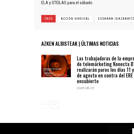
ELA y STEILAS para el sábado
TAGS
ACCIÓN SINDICAL
EUSKARA IDAZKARIT
AZKEN ALBISTEAK | ÚLTIMAS NOTICIAS
Las trabajadoras de la empr
de telemárketing Konecta 
realizarán paros los días 11 y
de agosto en contra del ERE
encubierto
2026-08-07