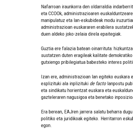
Nafarroan iraunkorra den oldarraldia indarberri
eta CCOOk, administrazioaren euskalduntzearen
manipulatuz eta lan-eskubideak modu iruzurtia
administrazioan euskararen erabilera sustatzeko
duen aldeko joko-zelaia direla epaitegiak.
Guztia ere falazia batean oinarrituta: hizkuntz
sustatzen duten eragileak kalitate demokratik
gutxiengo pribilegiatua babesteko interes polit
Izan ere, administrazioan lan egiteko euskara 
esplizituki ala inplizituki
de facto
lanpostu publ
eta sindikatu horientzat euskara eta euskaldun
gazteleraren nagusigoa eta benetako inposizioa
Era berean, EAJren jarrera salatu beharra dug
politiko eta juridikoak egiteko. Herritarron 
egon.