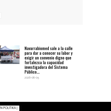
Navarrabiomed sale a la calle
para dar a conocer su labor y
exigir un convenio digno que
fortalezca la capacidad
investigadora del Sistema
Público...
2026-08-05
 POLITIKA |