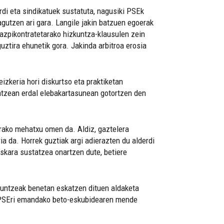
rdi eta sindikatuek sustatuta, nagusiki PSEk
utzen ari gara. Langile jakin batzuen egoerak
azpikontratetarako hizkuntza-klausulen zein
uztira ehunetik gora. Jakinda arbitroa erosia
izkeria hori diskurtso eta praktiketan
 atzean erdal elebakartasunean gotortzen den
arako mehatxu omen da. Aldiz, gaztelera
a da. Horrek guztiak argi adierazten du alderdi
skara sustatzea onartzen dute, betiere
lduntzeak benetan eskatzen dituen aldaketa
da PSEri emandako beto-eskubidearen mende