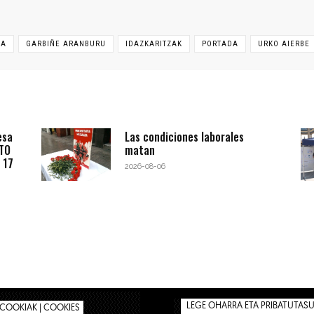
ZA
GARBIÑE ARANBURU
IDAZKARITZAK
PORTADA
URKO AIERBE
esa
Las condiciones laborales
BTO
matan
 17
2026-08-06
LEGE OHARRA ETA PRIBATUTASUN
COOKIAK | COOKIES