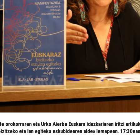
orokorraren eta Urko Aierbe Euskara idazkariaren iritzi artikulu
bizitzeko eta lan egiteko eskubidearen alde» lemapean. 17:30ean