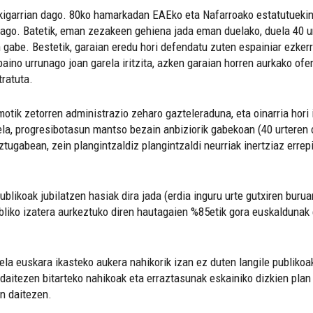
garrian dago. 80ko hamarkadan EAEko eta Nafarroako estatutuekin et
ago. Batetik, eman zezakeen gehiena jada eman duelako, duela 40 ur
n gabe. Bestetik, garaian eredu hori defendatu zuten espainiar ezk
ino urrunago joan garela iritzita, azken garaian horren aurkako ofen
ratuta.
otik zetorren administrazio zeharo gazteleraduna, eta oinarria hori 
ela, progresibotasun mantso bezain anbiziorik gabekoan (40 urteren o
ugabean, zein plangintzaldiz plangintzaldi neurriak inertziaz errep
ublikoak jubilatzen hasiak dira jada (erdia inguru urte gutxiren buru
liko izatera aurkeztuko diren hautagaien %85etik gora euskaldunak 
la euskara ikasteko aukera nahikorik izan ez duten langile publikoak
daitezen bitarteko nahikoak eta erraztasunak eskainiko dizkien plan 
an daitezen.