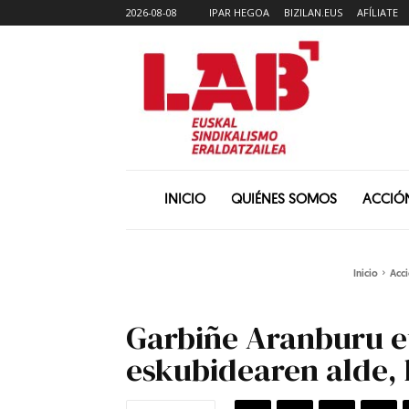
2026-08-08
IPAR HEGOA
BIZILAN.EUS
AFÍLIATE
INICIO
QUIÉNES SOMOS
ACCIÓ
Inicio
Acci
Garbiñe Aranburu et
eskubidearen alde, 