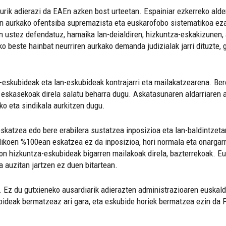
turik adierazi da EAEn azken bost urteetan. Espainiar ezkerreko alde
 aurkako ofentsiba supremazista eta euskarofobo sistematikoa ezag
n ustez defendatuz, hamaika lan-deialdiren, hizkuntza-eskakizunen, 
 beste hainbat neurriren aurkako demanda judizialak jarri dituzte, g
a-eskubideak eta lan-eskubideak kontrajarri eta mailakatzearena. Bere
o eskasekoak direla salatu beharra dugu. Askatasunaren aldarriaren
iko eta sindikala aurkitzen dugu.
eskatzea edo bere erabilera sustatzea inposizioa eta lan-baldintzet
ikoen %100ean eskatzea ez da inposizioa, hori normala eta onargarri
on hizkuntza-eskubideak bigarren mailakoak direla, bazterrekoak. Eu
 auzitan jartzen ez duen bitartean.
u. Ez du gutxieneko ausardiarik adierazten administrazioaren euska
eskubideak bermatzeaz ari gara, eta eskubide horiek bermatzea ezin 