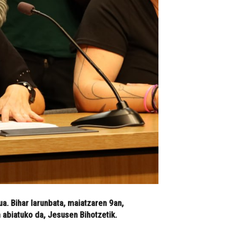
a. Bihar larunbata, maiatzaren 9an,
 abiatuko da, Jesusen Bihotzetik.