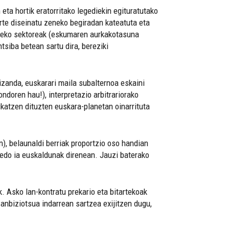
a hortik eratorritako legediekin egituratutako
te diseinatu zeneko begiradan kateatuta eta
erreko sektoreak (eskumaren aurkakotasuna
tsiba betean sartu dira, bereziki
izanda, euskarari maila subalternoa eskaini
ndoren hau!), interpretazio arbitrariorako
ikatzen dituzten euskara-planetan oinarrituta
an), belaunaldi berriak proportzio oso handian
edo ia euskaldunak direnean. Jauzi baterako
. Asko lan-kontratu prekario eta bitartekoak
anbiziotsua indarrean sartzea exijitzen dugu,