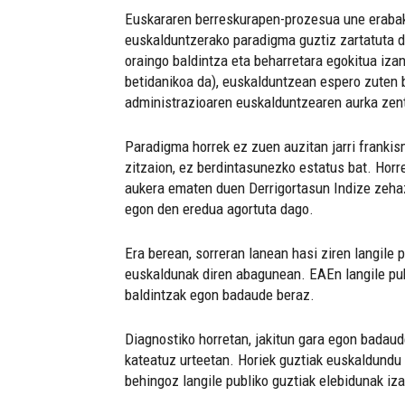
Euskararen berreskurapen-prozesua une erabaki
euskalduntzerako paradigma guztiz zartatuta d
oraingo baldintza eta beharretara egokitua iza
betidanikoa da), euskalduntzean espero zuten ba
administrazioaren euskalduntzearen aurka zent
Paradigma horrek ez zuen auzitan jarri frankism
zitzaion, ez berdintasunezko estatus bat. Horr
aukera ematen duen Derrigortasun Indize zehazt
egon den eredua agortuta dago.
Era berean, sorreran lanean hasi ziren langile p
euskaldunak diren abagunean. EAEn langile pub
baldintzak egon badaude beraz.
Diagnostiko horretan, jakitun gara egon badaude
kateatuz urteetan. Horiek guztiak euskaldundu 
behingoz langile publiko guztiak elebidunak iz