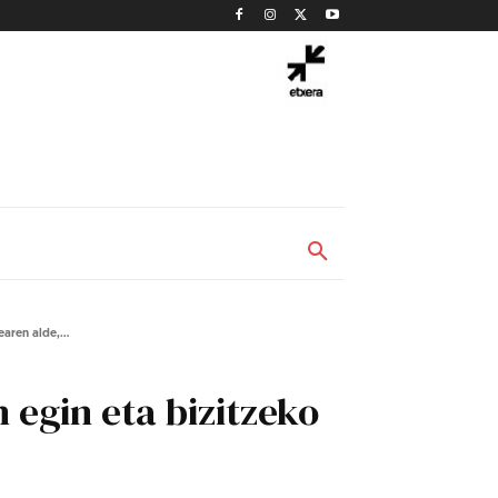
aren alde,...
 egin eta bizitzeko