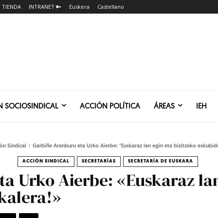
TIENDA
INTRANET 🔑
Euskera
Castellano
N SOCIOSINDICAL
ACCIÓN POLÍTICA
ÁREAS
IEH
ón Sindical
Garbiñe Aranburu eta Urko Aierbe: "Euskaraz lan egin eta bizitzeko eskubide
ACCIÓN SINDICAL
SECRETARÍAS
SECRETARÍA DE EUSKARA
a Urko Aierbe: «Euskaraz lan
kalera!»