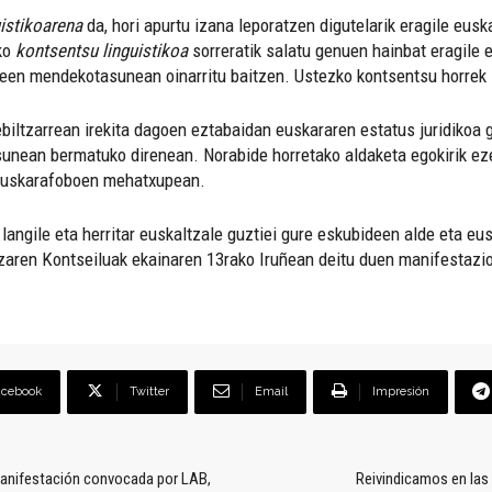
istikoarena
da, hori apurtu izana leporatzen digutelarik eragile eusk
ko
kontsentsu linguistikoa
sorreratik salatu genuen hainbat eragile 
een mendekotasunean oinarritu baitzen. Ustezko kontsentsu horrek 
ltzarrean irekita dagoen eztabaidan euskararen estatus juridikoa ga
nean bermatuko direnean. Norabide horretako aldaketa egokirik ezea
e euskarafoboen mehatxupean.
 langile eta herritar euskaltzale guztiei gure eskubideen alde eta e
tzaren Kontseiluak ekainaren 13rako Iruñean deitu duen manifestazio
acebook
Twitter
Email
Impresión
manifestación convocada por LAB,
Reivindicamos en las c