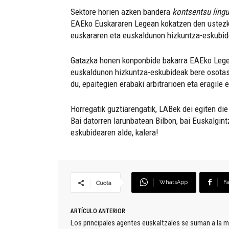
Sektore horien azken bandera
kontsentsu lingu
EAEko Euskararen Legean kokatzen den ustez
euskararen eta euskaldunon hizkuntza-eskubid
Gatazka honen konponbide bakarra EAEko Legebi
euskaldunon hizkuntza-eskubideak bere osotasu
du, epaitegien erabaki arbitrarioen eta eragil
Horregatik guztiarengatik, LABek dei egiten die
Bai datorren larunbatean Bilbon, bai Euskalgin
eskubidearen alde, kalera!
WhatsApp
F
Cuota
ARTÍCULO ANTERIOR
Los principales agentes euskaltzales se suman a la 