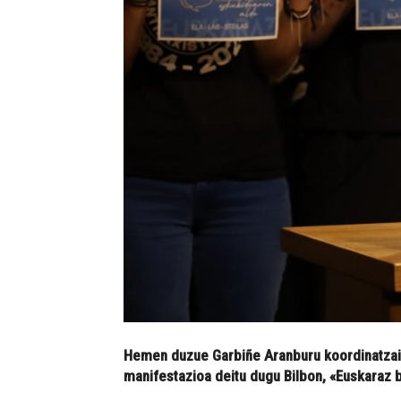
Hemen duzue Garbiñe Aranburu koordinatzaile 
manifestazioa deitu dugu Bilbon, «Euskaraz 