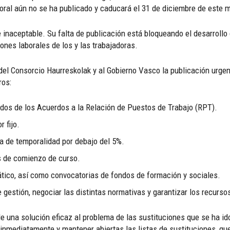
oral aún no se ha publicado y caducará el 31 de diciembre de este 
 inaceptable. Su falta de publicación está bloqueando el desarrollo
ones laborales de los y las trabajadoras.
vo del Consorcio Haurreskolak y al Gobierno Vasco la publicación urg
ros:
dos de los Acuerdos a la Relación de Puestos de Trabajo (RPT).
 fijo.
sa de temporalidad por debajo del 5%.
s de comienzo de curso.
bático, así como convocatorias de fondos de formación y sociales.
de gestión, negociar las distintas normativas y garantizar los recurs
le una solución eficaz al problema de las sustituciones que se ha i
r inmediatamente y mantener abiertas las listas de sustituciones, q