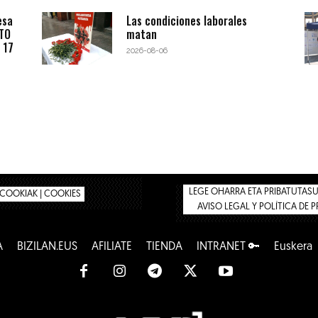
esa
Las condiciones laborales
BTO
matan
 17
2026-08-06
LEGE OHARRA ETA PRIBATUTASUN
COOKIAK | COOKIES
AVISO LEGAL Y POLÍTICA DE 
A
BIZILAN.EUS
AFÍLIATE
TIENDA
INTRANET 🔑
Euskera