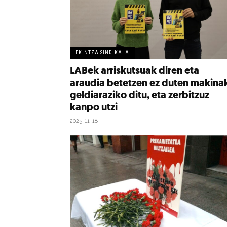
EKINTZA SINDIKALA
LABek arriskutsuak diren eta
araudia betetzen ez duten makina
geldiaraziko ditu, eta zerbitzuz
kanpo utzi
2025-11-18