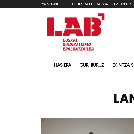
2026-08-08
IPAR HEGOA FUNDAZIOA
BIZILAN.EUS
HASIERA
GURI BURUZ
EKINTZA 
LA