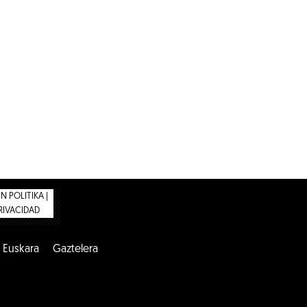
 POLITIKA |
PRIVACIDAD
Euskara
Gaztelera