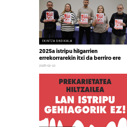
EKINTZA SINDIKALA
2025a istripu hilgarrien
errekorrarekin itxi da berriro ere
2026-02-10