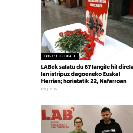
EKINTZA SINDIKALA
LABek salatu du 67 langile hil direl
lan istripuz dagoeneko Euskal
Herrian; horietatik 22, Nafarroan
2025-11-24