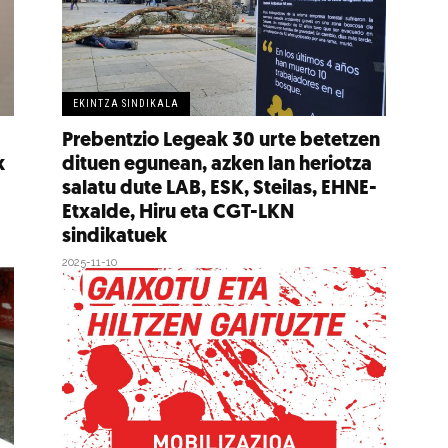
EKINTZA SINDIKALA
Prebentzio Legeak 30 urte betetzen
k
dituen egunean, azken lan heriotza
salatu dute LAB, ESK, Steilas, EHNE-
Etxalde, Hiru eta CGT-LKN
sindikatuek
2025-11-10