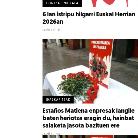
EKINTZA SINDIKALA
6 lan istripu hilgarri Euskal Herrian
2026an
2026-02-06
IDAZKARITZAK
Estaños Matiena enpresak langile
baten heriotza eragin du, hainbat
salaketa jasota bazituen ere
2026-01-30