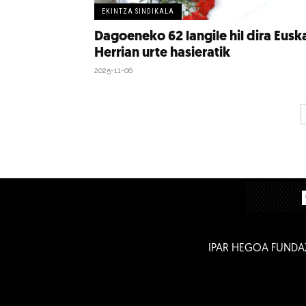
EKINTZA SINDIKALA
Dagoeneko 62 langile hil dira Eusk
Herrian urte hasieratik
2025-11-06
IPAR HEGOA FUNDA