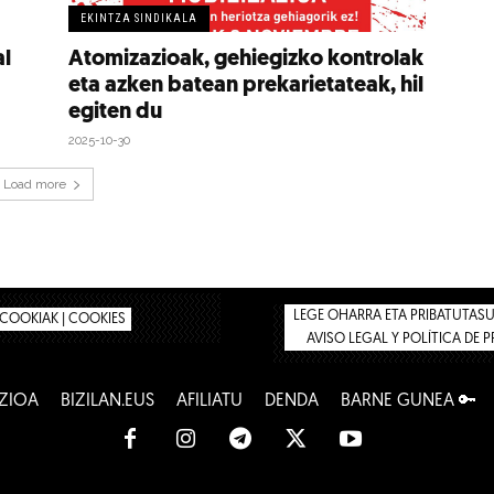
EKINTZA SINDIKALA
al
Atomizazioak, gehiegizko kontrolak
eta azken batean prekarietateak, hil
egiten du
2025-10-30
Load more
LEGE OHARRA ETA PRIBATUTASUN
COOKIAK | COOKIES
AVISO LEGAL Y POLÍTICA DE 
ZIOA
BIZILAN.EUS
AFILIATU
DENDA
BARNE GUNEA 🔑