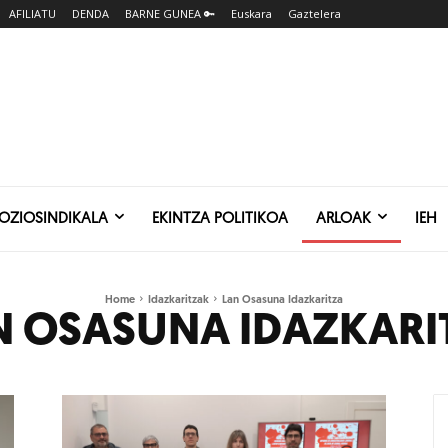
AFILIATU
DENDA
BARNE GUNEA 🔑
Euskara
Gaztelera
SOZIOSINDIKALA
EKINTZA POLITIKOA
ARLOAK
IEH
Home
Idazkaritzak
Lan Osasuna Idazkaritza
N OSASUNA IDAZKARI