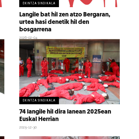
EKINTZA SINDIKALA
Langile bat hil zen atzo Bergaran,
urtea hasi denetik hil den
bosgarrena
2026-02-04
EKINTZA SINDIKALA
74 langile hil dira lanean 2025ean
Euskal Herrian
2025-12-30