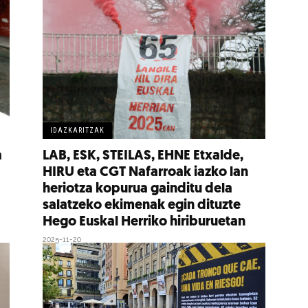
IDAZKARITZAK
a
LAB, ESK, STEILAS, EHNE Etxalde,
HIRU eta CGT Nafarroak iazko lan
heriotza kopurua gainditu dela
salatzeko ekimenak egin dituzte
Hego Euskal Herriko hiriburuetan
2025-11-20