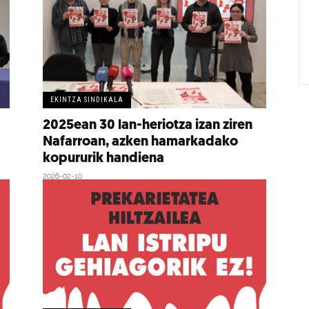
EKINTZA SINDIKALA
2025ean 30 lan-heriotza izan ziren
Nafarroan, azken hamarkadako
kopururik handiena
2026-02-10